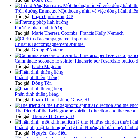
Trên đường Emmaus. Một thoáng nhìn về việc đồng hành thiên
Tác giả:
Phạm Quốc Văn, OP
Phương pháp linh hướng
Tác giả:
Marie Theresa Coombs, Francis Kelly Nemech
Christus l'accompagnement spirituel
Tác giả:
Group d'Auteur
Camminate secondo lo spirito: Itinerario per l'esercizio pratico 
Tác giả:
Paolo Magnani
Phân định thiêng liêng
Tác giả:
Dòng Tên
Phân định thiêng liêng
Tác giả:
Phạm Thanh Liêm, Giuse, SJ
The friend of the Bridegroom: spiritual direction and the encoun
Tác giả:
Thomas H. Green, SJ
Phân định, một kinh nghiệm lý thú: Những chỉ dẫn thực hành đ
Tác giả:
Nguyễn Cao Siêu