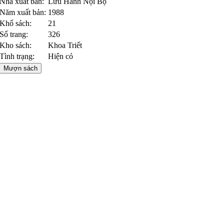
Nhà xuất bản:
Lưu Hành Nội Bộ
Năm xuất bản:
1988
Khổ sách:
21
Số trang:
326
Kho sách:
Khoa Triết
Tình trạng:
Hiện có
Mượn sách