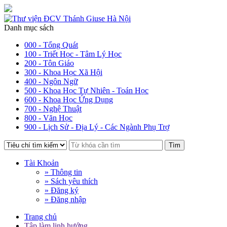
Danh mục sách
000 - Tổng Quát
100 - Triết Học - Tâm Lý Học
200 - Tôn Giáo
300 - Khoa Học Xã Hội
400 - Ngôn Ngữ
500 - Khoa Học Tự Nhiên - Toán Học
600 - Khoa Học Ứng Dụng
700 - Nghệ Thuật
800 - Văn Học
900 - Lịch Sử - Địa Lý - Các Ngành Phụ Trợ
Tìm
Tài Khoản
» Thông tin
» Sách yêu thích
» Đăng ký
» Đăng nhập
Trang chủ
Tập làm linh hướng