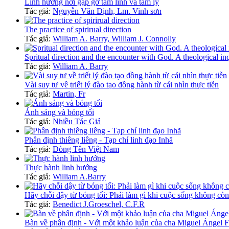
Linh hướng nơi gặp gỡ tâm linh và tâm lý
Tác giả:
Nguyễn Văn Định, Lm. Vinh sơn
The practice of spirirual direction
Tác giả:
William A. Barry, William J. Connolly
Spritual direction and the encounter with God. A theological in
Tác giả:
William A. Barry
Vài suy tư về triết lý đào tạo đồng hành từ cái nhìn thực tiễn
Tác giả:
Martin, Fr
Ánh sáng và bóng tối
Tác giả:
Nhiều Tác Giả
Phân định thiêng liêng - Tạp chí linh đạo Inhã
Tác giả:
Dòng Tên Việt Nam
Thực hành linh hướng
Tác giả:
William A.Barry
Hãy chỗi dậy từ bóng tối: Phải làm gì khi cuộc sống không còn
Tác giả:
Benedict J.Groeschel, C.F.R
Bàn về phân định - Với một khảo luận của cha Miguel Ángel Fio