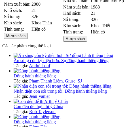
Nhà xuất bản:
Lưu Hành Nội Bộ
Năm xuất bản:
2000
Năm xuất bản:
1988
Khổ sách:
21
Khổ sách:
21
Số trang:
326
Số trang:
326
Kho sách:
Khoa Thần
Kho sách:
Khoa Triết
Tình trạng:
Hiện có
Tình trạng:
Hiện có
Mượn sách
Mượn sách
Các tác phẩm cùng thể loại
Ân sủng còn kỳ diệu hơn. Sự đồng hành thiêng liêng
Tác giả:
André Louf
Đồng hành thiêng liêng
Tác giả:
Phạm Thanh Liêm, Giuse, SJ
Nhận diện con sói trong tôi: Đồng hành thiêng liêng
Tác giả:
Jean Vanier
Con đén để thực thi ý Chúa
Tác giả:
Rob Taylerson
Đồng hành thiêng liêng
Tác giả:
Dòng Tên