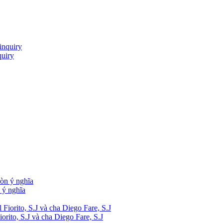
quiry
 ý nghĩa
rito, S.J và cha Diego Fare, S.J