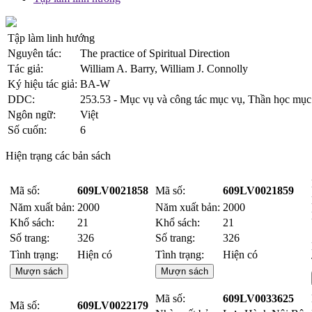
Tập làm linh hướng
Nguyên tác:
The practice of Spiritual Direction
Tác giả:
William A. Barry, William J. Connolly
Ký hiệu tác giả:
BA-W
DDC:
253.53 - Mục vụ và công tác mục vụ, Thần học mục 
Ngôn ngữ:
Việt
Số cuốn:
6
Hiện trạng các bản sách
Mã số:
609LV0021858
Mã số:
609LV0021859
Năm xuất bản:
2000
Năm xuất bản:
2000
Khổ sách:
21
Khổ sách:
21
Số trang:
326
Số trang:
326
Tình trạng:
Hiện có
Tình trạng:
Hiện có
Mượn sách
Mượn sách
Mã số:
609LV0033625
Mã số:
609LV0022179