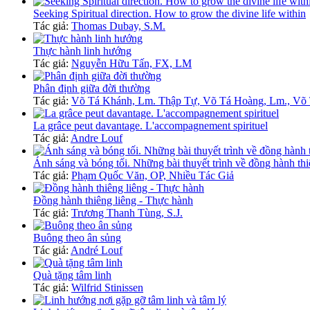
Seeking Spiritual direction. How to grow the divine life within
Tác giả:
Thomas Dubay, S.M.
Thực hành linh hướng
Tác giả:
Nguyễn Hữu Tấn, FX, LM
Phân định giữa đời thường
Tác giả:
Võ Tá Khánh, Lm. Thập Tự, Võ Tá Hoàng, Lm., Võ
La grâce peut davantage. L'accompagnement spirituel
Tác giả:
Andre Louf
Ánh sáng và bóng tối. Những bài thuyết trình về đồng hành thi
Tác giả:
Phạm Quốc Văn, OP, Nhiều Tác Giả
Đồng hành thiêng liêng - Thực hành
Tác giả:
Trương Thanh Tùng, S.J.
Buông theo ân sủng
Tác giả:
André Louf
Quà tặng tâm linh
Tác giả:
Wilfrid Stinissen