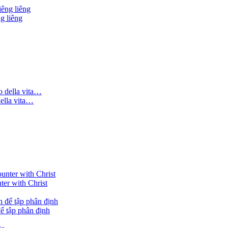
g liêng
della vita…
ter with Christ
ể tập phân định