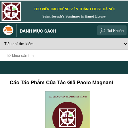
DANH MỤC SÁCH
Tài Khoản
Các Tác Phẩm Của Tác Giả
Paolo Magnani