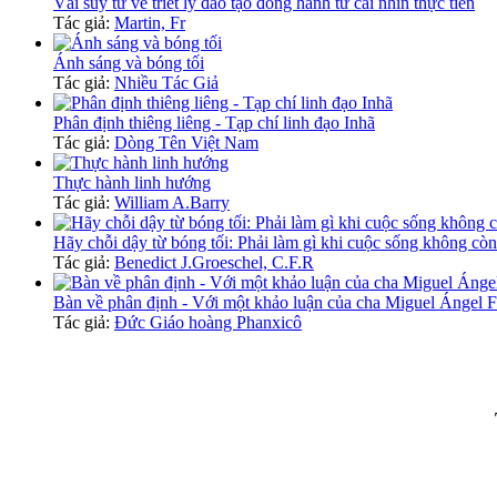
Vài suy tư về triết lý đào tạo đồng hành từ cái nhìn thực tiễn
Tác giả:
Martin, Fr
Ánh sáng và bóng tối
Tác giả:
Nhiều Tác Giả
Phân định thiêng liêng - Tạp chí linh đạo Inhã
Tác giả:
Dòng Tên Việt Nam
Thực hành linh hướng
Tác giả:
William A.Barry
Hãy chỗi dậy từ bóng tối: Phải làm gì khi cuộc sống không còn
Tác giả:
Benedict J.Groeschel, C.F.R
Bàn về phân định - Với một khảo luận của cha Miguel Ángel Fio
Tác giả:
Đức Giáo hoàng Phanxicô