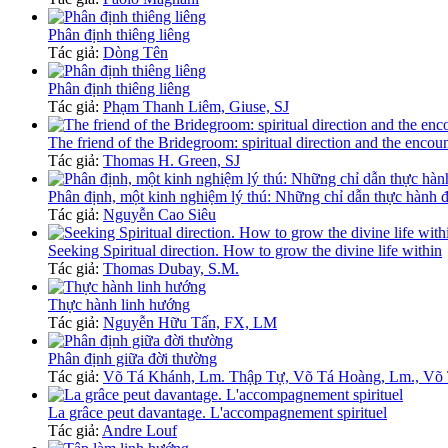
Phân định thiêng liêng
Tác giả:
Dòng Tên
Phân định thiêng liêng
Tác giả:
Phạm Thanh Liêm, Giuse, SJ
The friend of the Bridegroom: spiritual direction and the encoun
Tác giả:
Thomas H. Green, SJ
Phân định, một kinh nghiệm lý thú: Những chỉ dẫn thực hành đ
Tác giả:
Nguyễn Cao Siêu
Seeking Spiritual direction. How to grow the divine life within
Tác giả:
Thomas Dubay, S.M.
Thực hành linh hướng
Tác giả:
Nguyễn Hữu Tấn, FX, LM
Phân định giữa đời thường
Tác giả:
Võ Tá Khánh, Lm. Thập Tự, Võ Tá Hoàng, Lm., Võ
La grâce peut davantage. L'accompagnement spirituel
Tác giả:
Andre Louf