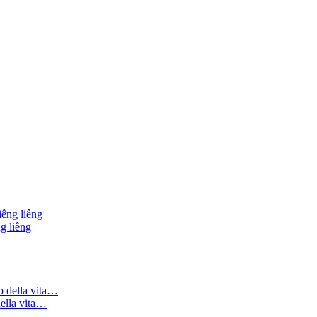
g liêng
della vita…