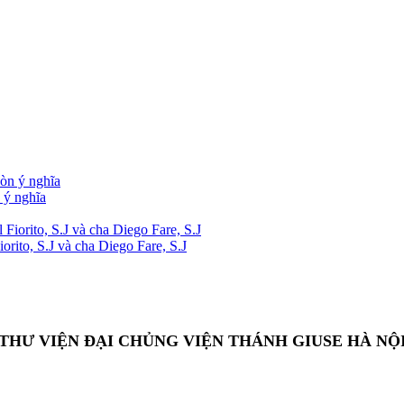
 ý nghĩa
rito, S.J và cha Diego Fare, S.J
THƯ VIỆN ĐẠI CHỦNG VIỆN THÁNH GIUSE HÀ NỘ
Add: 13 Chế Lan Viên, Cổ Nhuế, Bắc Từ Liêm, Hà Nội, Việt Nam.