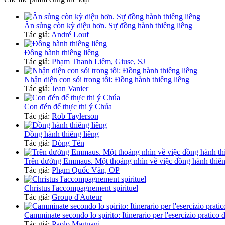
Ân sủng còn kỳ diệu hơn. Sự đồng hành thiêng liêng
Tác giả:
André Louf
Đồng hành thiêng liêng
Tác giả:
Phạm Thanh Liêm, Giuse, SJ
Nhận diện con sói trong tôi: Đồng hành thiêng liêng
Tác giả:
Jean Vanier
Con đén để thực thi ý Chúa
Tác giả:
Rob Taylerson
Đồng hành thiêng liêng
Tác giả:
Dòng Tên
Trên đường Emmaus. Một thoáng nhìn về việc đồng hành thiên
Tác giả:
Phạm Quốc Văn, OP
Christus l'accompagnement spirituel
Tác giả:
Group d'Auteur
Camminate secondo lo spirito: Itinerario per l'esercizio pratico 
Tác giả:
Paolo Magnani