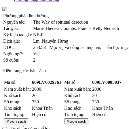
Phương pháp linh hướng
Nguyên tác:
The Way of spiritual derection
Tác giả:
Marie Theresa Coombs, Francis Kelly Nemech
Ký hiệu tác giả:
NE-F
Dịch giả:
Lm. Nguyễn Hưng
DDC:
253.53 - Mục vụ và công tác mục vụ, Thần học mục 
Ngôn ngữ:
Việt
Số cuốn:
2
Hiện trạng các bản sách
Mã số:
609LV0029761
Mã số:
609LV0005037
Năm xuất bản:
2000
Năm xuất bản:
2000
Khổ sách:
20
Khổ sách:
20
Số trang:
330
Số trang:
330
Kho sách:
Khoa Thần
Kho sách:
Khoa Thần
Tình trạng:
Hiện có
Tình trạng:
Hiện có
Mượn sách
Mượn sách
Các tác phẩm cùng thể loại