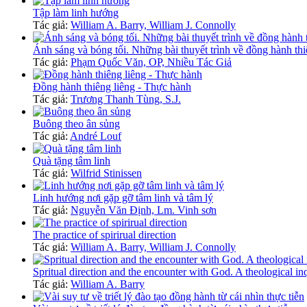
Tập làm linh hướng
Tác giả:
William A. Barry, William J. Connolly
Ánh sáng và bóng tối. Những bài thuyết trình về đồng hành thi
Tác giả:
Phạm Quốc Văn, OP, Nhiều Tác Giả
Đồng hành thiêng liêng - Thực hành
Tác giả:
Trương Thanh Tùng, S.J.
Buông theo ân sủng
Tác giả:
André Louf
Quà tặng tâm linh
Tác giả:
Wilfrid Stinissen
Linh hướng nơi gặp gỡ tâm linh và tâm lý
Tác giả:
Nguyễn Văn Định, Lm. Vinh sơn
The practice of spirirual direction
Tác giả:
William A. Barry, William J. Connolly
Spritual direction and the encounter with God. A theological in
Tác giả:
William A. Barry