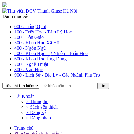
Danh mục sách
000 - Tổng Quát
100 - Triết Học - Tâm Lý Học
200 - Tôn Giáo
300 - Khoa Học Xã Hội
400 - Ngôn Ngữ
500 - Khoa Học Tự Nhiên - Toán Học
600 - Khoa Học Ứng Dụng
700 - Nghệ Thuật
800 - Văn Học
900 - Lịch Sử - Địa Lý - Các Ngành Phụ Trợ
Tìm
Tài Khoản
» Thông tin
» Sách yêu thích
» Đăng ký
» Đăng nhập
Trang chủ
Phương pháp linh hướng