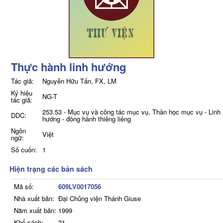
Thực hành linh hướng
Tác giả:
Nguyễn Hữu Tấn, FX, LM
Ký hiệu
NG-T
tác giả:
253.53 - Mục vụ và công tác mục vụ, Thần học mục vụ - Linh
DDC:
hướng - đồng hành thiêng liêng
Ngôn
Việt
ngữ:
Số cuốn:
1
Hiện trạng các bản sách
Mã số:
609LV0017056
Nhà xuất bản:
Đại Chủng viện Thánh Giuse
Năm xuất bản:
1999
Khổ sách:
21