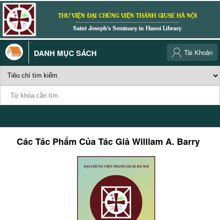
DANH MỤC SÁCH
Tài Khoản
Các Tác Phẩm Của Tác Giả
William A. Barry