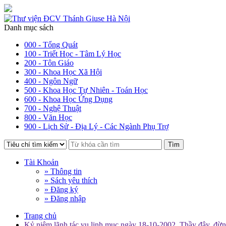
Danh mục sách
000 - Tổng Quát
100 - Triết Học - Tâm Lý Học
200 - Tôn Giáo
300 - Khoa Học Xã Hội
400 - Ngôn Ngữ
500 - Khoa Học Tự Nhiên - Toán Học
600 - Khoa Học Ứng Dụng
700 - Nghệ Thuật
800 - Văn Học
900 - Lịch Sử - Địa Lý - Các Ngành Phụ Trợ
Tìm
Tài Khoản
» Thông tin
» Sách yêu thích
» Đăng ký
» Đăng nhập
Trang chủ
Kỷ niệm lãnh tác vụ linh mục ngày 18-10-2002. Thầy đây, đừn