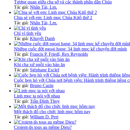
Tương quan giữa cha sở và các thành phần dân Chúa
Tác giả:
Nhân Tài, Lm.
Chia sẻ với em: Linh mục Chúa Kitô thứ 2
Tác giả:
Nhân Tài, Lm.
Chỉ vì tình yêu
Tác giả:
Khuyết Danh
Những cuộc đời ngoại hạng: 34 linh mục kể chuyện đời mình
Tác giả:
Francis P. Friedl, Rex Reynolds
Khi cha xứ ngồi vào bàn ăn
Tác giả:
Stéphane Esclef
Cuộc hẹn hò với Chúa nơi bệnh viện: Hành trình thiêng liêng 
Tác giả:
Bruno Cazin
Linh mục ta nói với nhau
Tác giả:
Trần Đình Thụy
Một thách đố cho chức linh mục hôm nay
Tác giả:
William D. Peri
Croient-ils tous au même Dieu?