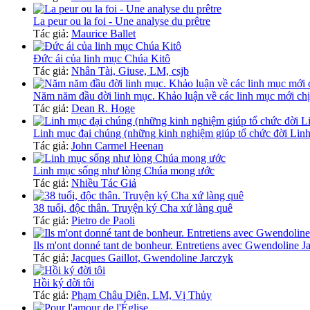
La peur ou la foi - Une analyse du prêtre
Tác giả:
Maurice Ballet
Đức ái của linh mục Chúa Kitô
Tác giả:
Nhân Tài, Giuse, LM, csjb
Năm năm đầu đời linh mục. Khảo luận về các linh mục mới ch
Tác giả:
Dean R. Hoge
Linh mục đại chúng (những kinh nghiệm giúp tổ chức đời Lin
Tác giả:
John Carmel Heenan
Linh mục sống như lòng Chúa mong ước
Tác giả:
Nhiều Tác Giả
38 tuổi, độc thân. Truyện ký Cha xứ làng quê
Tác giả:
Pietro de Paoli
Ils m'ont donné tant de bonheur. Entretiens avec Gwendoline J
Tác giả:
Jacques Gaillot, Gwendoline Jarczyk
Hồi ký đời tôi
Tác giả:
Phạm Châu Diên, LM, Vị Thủy