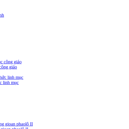
công giáo
c linh mục