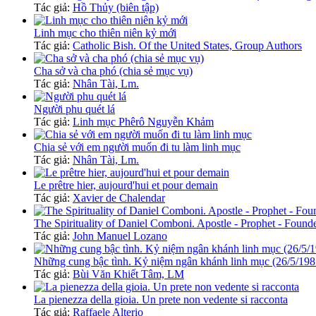
Tác giả:
Hồ Thủy (biên tập)
Linh mục cho thiên niên kỷ mới
Tác giả:
Catholic Bish. Of the United States, Group Authors
Cha sở và cha phó (chia sẻ mục vụ)
Tác giả:
Nhân Tài, Lm.
Người phu quét lá
Tác giả:
Linh mục Phêrô Nguyễn Khảm
Chia sẻ với em người muốn đi tu làm linh mục
Tác giả:
Nhân Tài, Lm.
Le prêtre hier, aujourd'hui et pour demain
Tác giả:
Xavier de Chalendar
The Spirituality of Daniel Comboni. Apostle - Prophet - Found
Tác giả:
John Manuel Lozano
Những cung bậc tình. Kỷ niệm ngân khánh linh mục (26/5/19
Tác giả:
Bùi Văn Khiết Tâm, LM
La pienezza della gioia. Un prete non vedente si racconta
Tác giả:
Raffaele Alterio