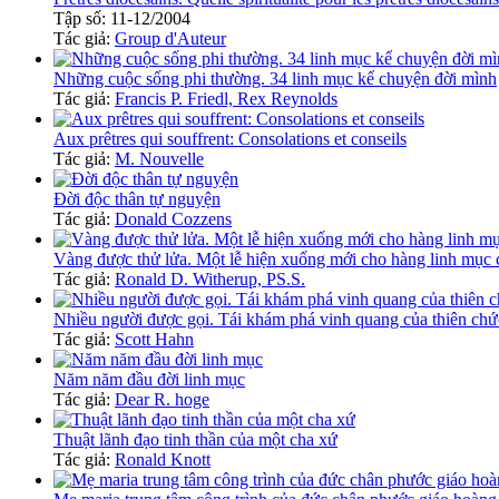
Tập số: 11-12/2004
Tác giả:
Group d'Auteur
Những cuộc sống phi thường. 34 linh mục kể chuyện đời mình
Tác giả:
Francis P. Friedl, Rex Reynolds
Aux prêtres qui souffrent: Consolations et conseils
Tác giả:
M. Nouvelle
Đời độc thân tự nguyện
Tác giả:
Donald Cozzens
Vàng được thử lửa. Một lễ hiện xuống mới cho hàng linh mục 
Tác giả:
Ronald D. Witherup, PS.S.
Nhiều người được gọi. Tái khám phá vinh quang của thiên chứ
Tác giả:
Scott Hahn
Năm năm đầu đời linh mục
Tác giả:
Dear R. hoge
Thuật lãnh đạo tinh thần của một cha xứ
Tác giả:
Ronald Knott