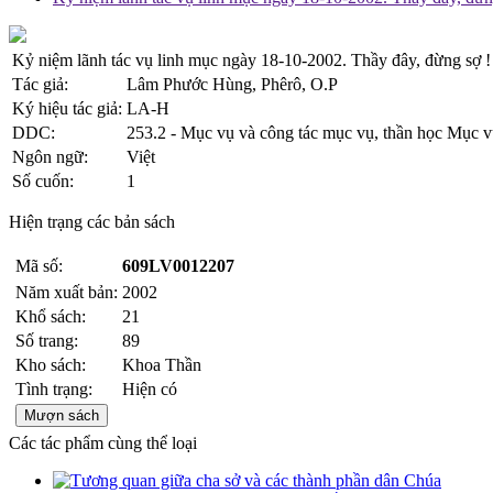
Kỷ niệm lãnh tác vụ linh mục ngày 18-10-2002. Thầy đây, đừng sợ !
Tác giả:
Lâm Phước Hùng, Phêrô, O.P
Ký hiệu tác giả:
LA-H
DDC:
253.2 - Mục vụ và công tác mục vụ, thần học Mục vụ
Ngôn ngữ:
Việt
Số cuốn:
1
Hiện trạng các bản sách
Mã số:
609LV0012207
Năm xuất bản:
2002
Khổ sách:
21
Số trang:
89
Kho sách:
Khoa Thần
Tình trạng:
Hiện có
Mượn sách
Các tác phẩm cùng thể loại