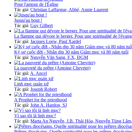
Pour l'amour de l'Église
Tác giả:
Christian Laffargue, Abbé, Annie Laurent
Jusqu'au bout !
Tác giả:
Guy Gilbert
La flamme qui dévore le berger. Pour une spiritualité de l'évang
Tác giả:
Jacques Loew, Paul Xardel
Ký sự cuộc đời - Nhân dịp 30 năm Giám mục và 80 năm tuổi
Tác giả:
Nguyễn Văn Sang, F.X, ĐGM
La pauvreté du prêtre (Antoine Chevrier)
Tác giả:
A. Ancel
Linh mục quản xứ
Tác giả:
Joseph Robert
A Prophet for the priesthood
Tác giả:
John A. Hardon, SJ
Vì sao tôi là linh mục?
Tác giả:
Marta An Nguyễn, J.B. Thái Hòa, Nguyễn Tùng Lâm,
Prêtres diocésains. Quelle spiritualité pour les prêtres diocésains