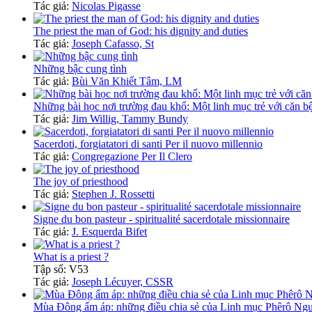
Tác giả:
Nicolas Pigasse
The priest the man of God: his dignity and duties
Tác giả:
Joseph Cafasso, St
Những bậc cung tình
Tác giả:
Bùi Văn Khiết Tâm, LM
Những bài học nơi trường đau khổ: Một linh mục trẻ với căn bệ
Tác giả:
Jim Willig, Tammy Bundy
Sacerdoti, forgiatatori di santi Per il nuovo millennio
Tác giả:
Congregazione Per Il Clero
The joy of priesthood
Tác giả:
Stephen J. Rossetti
Signe du bon pasteur - spiritualité sacerdotale missionnaire
Tác giả:
J. Esquerda Bifet
What is a priest ?
Tập số: V53
Tác giả:
Joseph Lécuyer, CSSR
Mùa Đông ấm áp: những điều chia sẻ của Linh mục Phêrô N