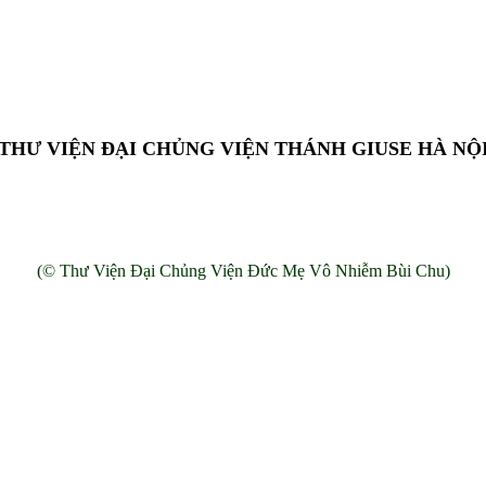
THƯ VIỆN ĐẠI CHỦNG VIỆN THÁNH GIUSE HÀ NỘ
Add: 13 Chế Lan Viên, Cổ Nhuế, Bắc Từ Liêm, Hà Nội, Việt Nam.
(© Thư Viện Đại Chủng Viện Đức Mẹ Vô Nhiễm Bùi Chu)