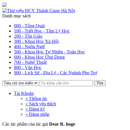
Danh mục sách
000 - Tổng Quát
100 - Triết Học - Tâm Lý Học
200 - Tôn Giáo
300 - Khoa Học Xã Hội
400 - Ngôn Ngữ
500 - Khoa Học Tự Nhiên - Toán Học
600 - Khoa Học Ứng Dụng
700 - Nghệ Thuật
800 - Văn Học
900 - Lịch Sử - Địa Lý - Các Ngành Phụ Trợ
Tìm
Tài Khoản
» Thông tin
» Sách yêu thích
» Đăng ký
» Đăng nhập
Các tác phẩm của tác giả
Dear R. hoge