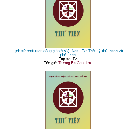
Lịch sử phát triển công giáo ở Việt Nam. T2: Thời kỳ thử thách và
phát triển
Tập số: T2
Tác giả:
Trương Bá Cần, Lm.