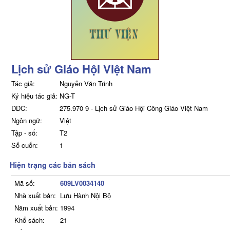
Lịch sử Giáo Hội Việt Nam
Tác giả:
Nguyễn Văn Trinh
Ký hiệu tác giả:
NG-T
DDC:
275.970 9 - Lịch sử Giáo Hội Công Giáo Việt Nam
Ngôn ngữ:
Việt
Tập - số:
T2
Số cuốn:
1
Hiện trạng các bản sách
Mã số:
609LV0034140
Nhà xuất bản:
Lưu Hành Nội Bộ
Năm xuất bản:
1994
Khổ sách:
21