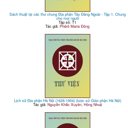
Sách thuật lại các thư chung Địa phận Tây Đàng Ngoài - Tập 1: Chung
cho mọi ngườ
Tập số: T1
Tác giả:
Phêrô Maria Đông
Lịch sử Địa phận Hà Nội (1626-1954) (lược sử Giáo phận Hà Nội)
Tác giả:
Nguyễn Khắc Xuyên, Hồng Nhuệ