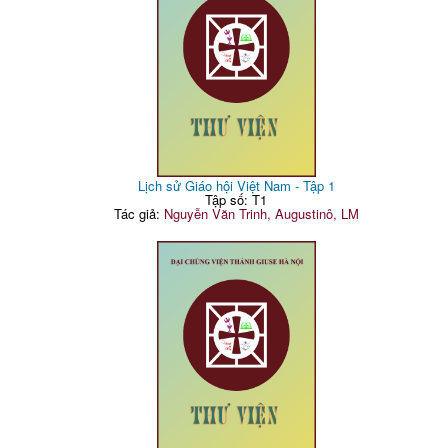
Lịch sử Giáo hội Việt Nam - Tập 1
Tập số: T1
Tác giả:
Nguyễn Văn Trinh, Augustinô, LM