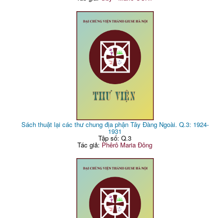
Sách thuật lại các thư chung địa phận Tây Đàng Ngoài. Q.3: 1924-
1931
Tập số: Q.3
Tác giả:
Phêrô Maria Đông