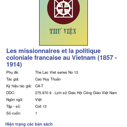
Les missionnaires et la politique
coloniale francaise au Vietnam (1857 -
1914)
Phụ đề:
The Lac Viet series No 13
Tác giả:
Cao Huy Thuấn
Ký hiệu tác giả:
CA-T
DDC:
275.970 9 - Lịch sử Giáo Hội Công Giáo Việt Nam
Ngôn ngữ:
Việt
Tập - số:
Coll 13
Số cuốn:
1
Hiện trạng các bản sách