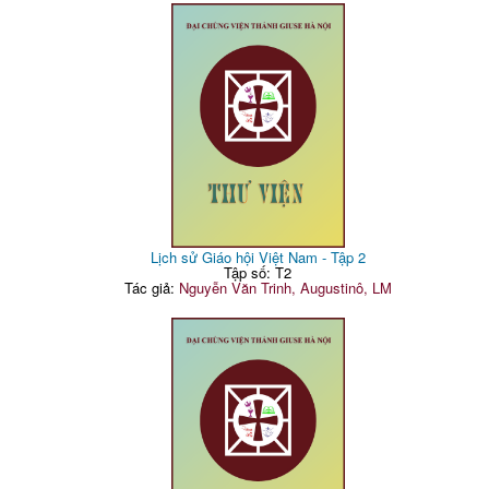
Lịch sử Giáo hội Việt Nam - Tập 2
Tập số: T2
Tác giả:
Nguyễn Văn Trinh, Augustinô, LM