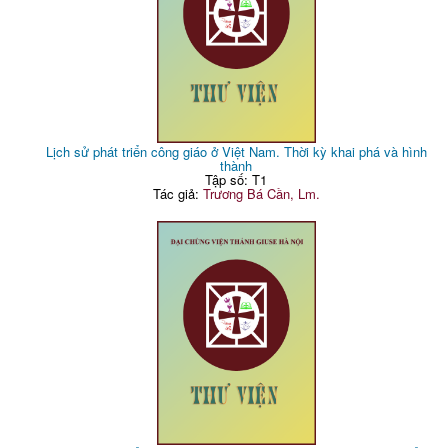
Lịch sử phát triển công giáo ở Việt Nam. Thời kỳ khai phá và hình
thành
Tập số: T1
Tác giả:
Trương Bá Cần, Lm.