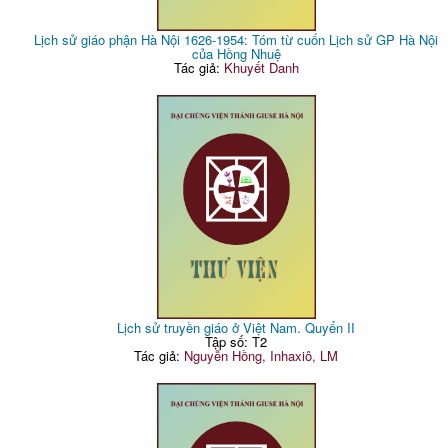
Lịch sử giáo phận Hà Nội 1626-1954: Tóm từ cuốn Lịch sử GP Hà Nội
của Hồng Nhuệ
Tác giả:
Khuyết Danh
Lịch sử truyền giáo ở Việt Nam. Quyển II
Tập số: T2
Tác giả:
Nguyễn Hồng, Inhaxiô, LM