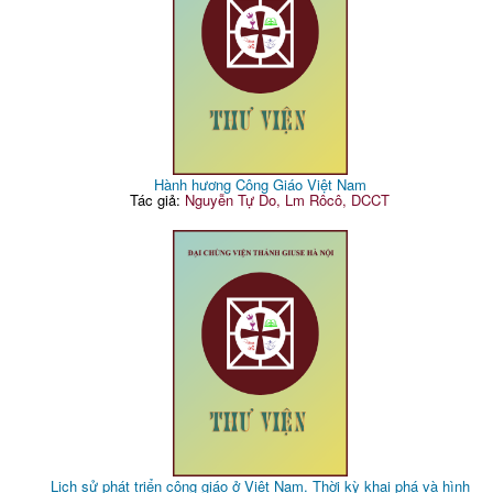
Hành hương Công Giáo Việt Nam
Tác giả:
Nguyễn Tự Do, Lm Rôcô, DCCT
Lịch sử phát triển công giáo ở Việt Nam. Thời kỳ khai phá và hình