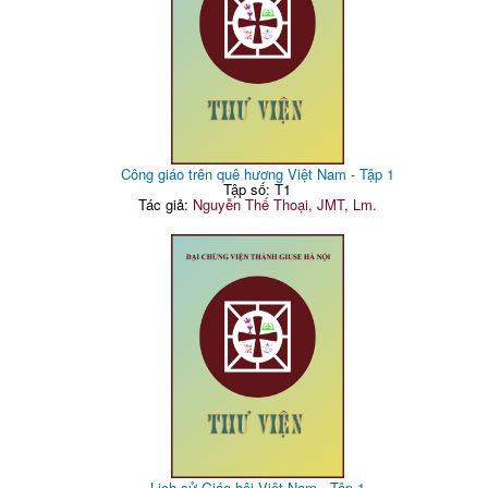
Công giáo trên quê hương Việt Nam - Tập 1
Tập số: T1
Tác giả:
Nguyễn Thế Thoại, JMT, Lm.
Lịch sử Giáo hội Việt Nam - Tập 1