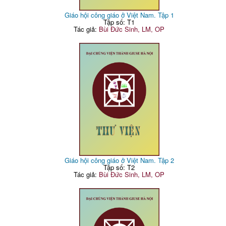
Giáo hội công giáo ở Việt Nam. Tập 1
Tập số: T1
Tác giả:
Bùi Đức Sinh, LM, OP
Giáo hội công giáo ở Việt Nam. Tập 2
Tập số: T2
Tác giả:
Bùi Đức Sinh, LM, OP