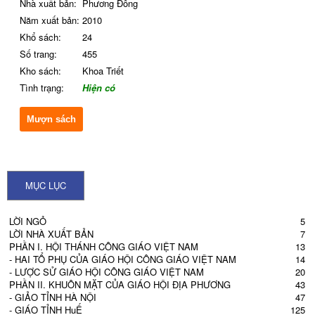
Nhà xuất bản:
Phương Đông
Năm xuất bản:
2010
Khổ sách:
24
Số trang:
455
Kho sách:
Khoa Triết
Tình trạng:
Hiện có
Mượn sách
MỤC LỤC
LỜI NGỎ
5
LỜI NHÀ XUẤT BẢN
7
PHẦN I. HỘI THÁNH CÔNG GIÁO VIỆT NAM
13
- HAI TỔ PHỤ CỦA GIÁO HỘI CÔNG GIÁO VIỆT NAM
14
- LƯỢC SỬ GIÁO HỘI CÔNG GIÁO VIỆT NAM
20
PHẦN II. KHUÔN MẶT CỦA GIÁO HỘI ĐỊA PHƯƠNG
43
- GIẢO TỈNH HÀ NỘI
47
- GIÁO TỈNH HuẾ
125