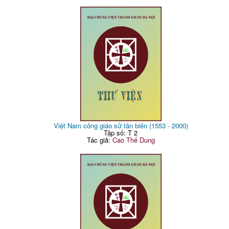
Việt Nam công giáo sử tân biên (1553 - 2000)
Tập số: T 2
Tác giả:
Cao Thế Dung