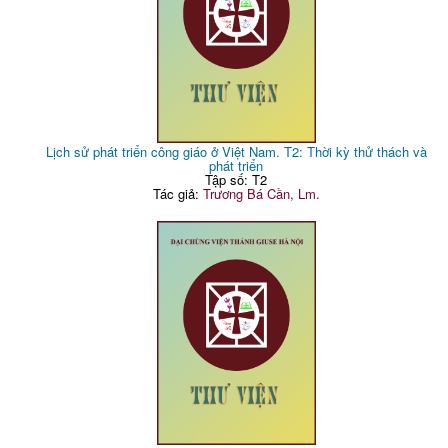
Lịch sử phát triển công giáo ở Việt Nam. T2: Thời kỳ thử thách và
phát triển
Tập số: T2
Tác giả:
Trương Bá Cần, Lm.