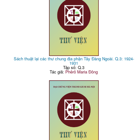
Sách thuật lại các thư chung địa phận Tây Đàng Ngoài. Q.3: 1924-
1931
Tập số: Q.3
Tác giả:
Phêrô Maria Đông