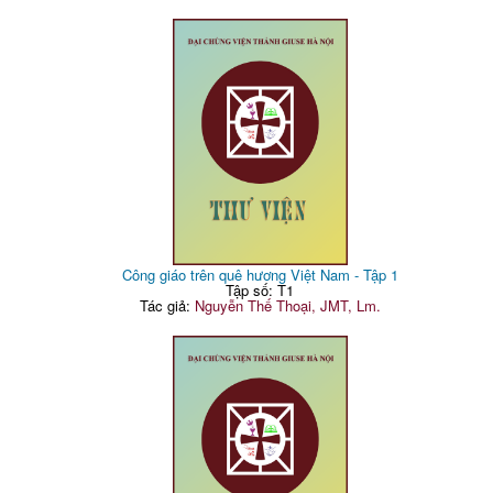
Công giáo trên quê hương Việt Nam - Tập 1
Tập số: T1
Tác giả:
Nguyễn Thế Thoại, JMT, Lm.