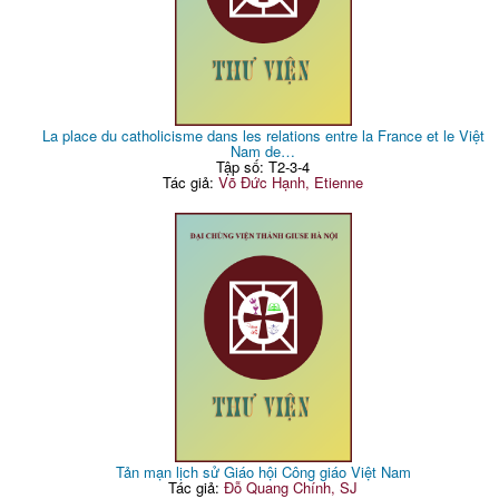
La place du catholicisme dans les relations entre la France et le Việt
Nam de…
Tập số: T2-3-4
Tác giả:
Võ Đức Hạnh, Etienne
Tản mạn lịch sử Giáo hội Công giáo Việt Nam
Tác giả:
Đỗ Quang Chính, SJ