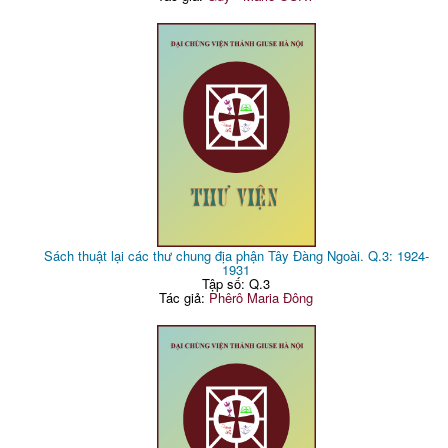
Sách thuật lại các thư chung địa phận Tây Đàng Ngoài. Q.3: 1924-
1931
Tập số: Q.3
Tác giả:
Phêrô Maria Đông