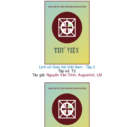
Lịch sử Giáo hội Việt Nam - Tập 2
Tập số: T2
Tác giả:
Nguyễn Văn Trinh, Augustinô, LM