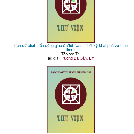
Lịch sử phát triển công giáo ở Việt Nam. Thời kỳ khai phá và hình
thành
Tập số: T1
Tác giả:
Trương Bá Cần, Lm.