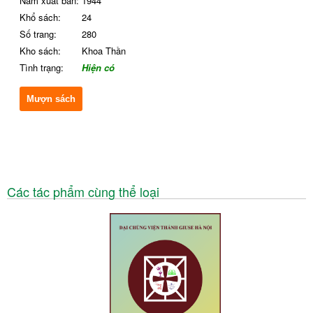
Năm xuất bản:
1944
Khổ sách:
24
Số trang:
280
Kho sách:
Khoa Thần
Tình trạng:
Hiện có
Mượn sách
Các tác phẩm cùng thể loại