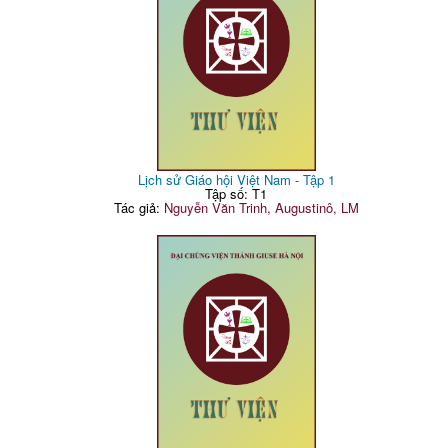
Lịch sử Giáo hội Việt Nam - Tập 1
Tập số: T1
Tác giả:
Nguyễn Văn Trinh, Augustinô, LM