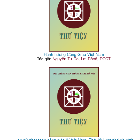
Hành hương Công Giáo Việt Nam
Tác giả:
Nguyễn Tự Do, Lm Rôcô, DCCT
Lịch sử phát triển công giáo ở Việt Nam. Thời kỳ khai phá và hình