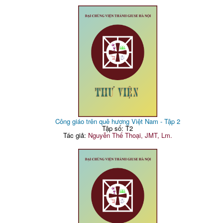
Công giáo trên quê hương Việt Nam - Tập 2
Tập số: T2
Tác giả:
Nguyễn Thế Thoại, JMT, Lm.