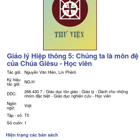
Giáo lý Hiệp thông 5: Chúng ta là môn đệ
của Chúa Giêsu - Học viên
Tác giả:
Nguyễn Văn Hiền, Lm Phêrô
Ký hiệu
NG-H
tác giả:
268.430 7 - Giáo dục tôn giáo - Giáo lý - Dành cho những
DDC:
nhóm đặc biệt - Giáo dục nghiên cứu - Học viên
Ngôn
Việt
ngữ:
Tập - số:
T5
Số cuốn:
1
Hiện trạng các bản sách