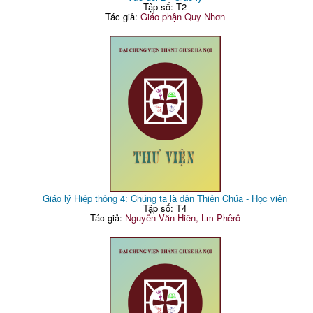
Tập số: T2
Tác giả:
Giáo phận Quy Nhơn
Giáo lý Hiệp thông 4: Chúng ta là dân Thiên Chúa - Học viên
Tập số: T4
Tác giả:
Nguyễn Văn Hiền, Lm Phêrô