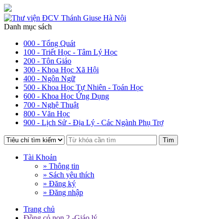
Danh mục sách
000 - Tổng Quát
100 - Triết Học - Tâm Lý Học
200 - Tôn Giáo
300 - Khoa Học Xã Hội
400 - Ngôn Ngữ
500 - Khoa Học Tự Nhiên - Toán Học
600 - Khoa Học Ứng Dụng
700 - Nghệ Thuật
800 - Văn Học
900 - Lịch Sử - Địa Lý - Các Ngành Phụ Trợ
Tìm
Tài Khoản
» Thông tin
» Sách yêu thích
» Đăng ký
» Đăng nhập
Trang chủ
Đồng cỏ non 2 -Giáo lý