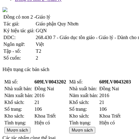
Đồng cỏ non 2 -Giáo lý
Tác giả:
Giáo phận Quy Nhơn
Ký hiệu tác giả:
GQN
DDC:
268.430 7 - Giáo dục tôn giáo - Giáo lý - Dành cho
Ngôn ngữ:
Việt
Tập - số:
T2
Số cuốn:
2
Hiện trạng các bản sách
Mã số:
609LV0043202
Mã số:
609LV0043203
Nhà xuất bản:
Đồng Nai
Nhà xuất bản:
Đồng Nai
Năm xuất bản:
2016
Năm xuất bản:
2016
Khổ sách:
21
Khổ sách:
21
Số trang:
106
Số trang:
106
Kho sách:
Khoa Triết
Kho sách:
Khoa Triết
Tình trạng:
Hiện có
Tình trạng:
Hiện có
Mượn sách
Mượn sách
Các tác phẩm cùng thể loại