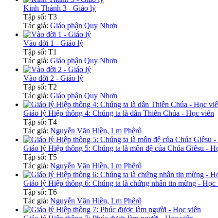
Kinh Thánh 3 - Giáo lý
Tập số: T3
Tác giả:
Giáo phận Quy Nhơn
Vào đời 1 - Giáo lý
Tập số: T1
Tác giả:
Giáo phận Quy Nhơn
Vào đời 2 - Giáo lý
Tập số: T2
Tác giả:
Giáo phận Quy Nhơn
Giáo lý Hiệp thông 4: Chúng ta là dân Thiên Chúa - Học viên
Tập số: T4
Tác giả:
Nguyễn Văn Hiền, Lm Phêrô
Giáo lý Hiệp thông 5: Chúng ta là môn đệ của Chúa Giêsu - H
Tập số: T5
Tác giả:
Nguyễn Văn Hiền, Lm Phêrô
Giáo lý Hiệp thông 6: Chúng ta là chứng nhân tin mừng - Học 
Tập số: T6
Tác giả:
Nguyễn Văn Hiền, Lm Phêrô