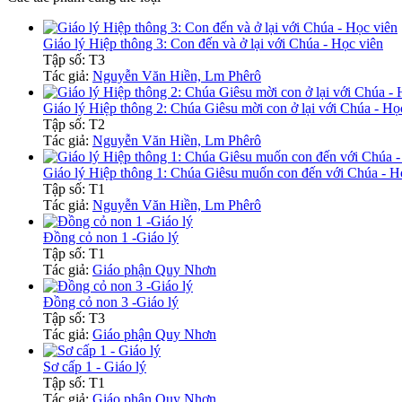
Giáo lý Hiệp thông 3: Con đến và ở lại với Chúa - Học viên
Tập số: T3
Tác giả:
Nguyễn Văn Hiền, Lm Phêrô
Giáo lý Hiệp thông 2: Chúa Giêsu mời con ở lại với Chúa - Họ
Tập số: T2
Tác giả:
Nguyễn Văn Hiền, Lm Phêrô
Giáo lý Hiệp thông 1: Chúa Giêsu muốn con đến với Chúa - H
Tập số: T1
Tác giả:
Nguyễn Văn Hiền, Lm Phêrô
Đồng cỏ non 1 -Giáo lý
Tập số: T1
Tác giả:
Giáo phận Quy Nhơn
Đồng cỏ non 3 -Giáo lý
Tập số: T3
Tác giả:
Giáo phận Quy Nhơn
Sơ cấp 1 - Giáo lý
Tập số: T1
Tác giả:
Giáo phận Quy Nhơn