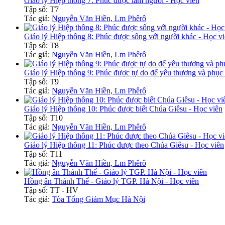
Giáo lý Hiệp thông 7: Phúc được làm người - Học viên
Tập số: T7
Tác giả:
Nguyễn Văn Hiền, Lm Phêrô
Giáo lý Hiệp thông 8: Phúc được sống với người khác - Học v
Tập số: T8
Tác giả:
Nguyễn Văn Hiền, Lm Phêrô
Giáo lý Hiệp thông 9: Phúc được tự do để yêu thương và phục
Tập số: T9
Tác giả:
Nguyễn Văn Hiền, Lm Phêrô
Giáo lý Hiệp thông 10: Phúc được biết Chúa Giêsu - Học viên
Tập số: T10
Tác giả:
Nguyễn Văn Hiền, Lm Phêrô
Giáo lý Hiệp thông 11: Phúc được theo Chúa Giêsu - Học viên
Tập số: T11
Tác giả:
Nguyễn Văn Hiền, Lm Phêrô
Hồng ân Thánh Thể - Giáo lý TGP. Hà Nội - Học viên
Tập số: TT - HV
Tác giả:
Tòa Tổng Giám Mục Hà Nội