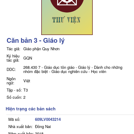
Căn bản 3 - Giáo lý
Tác giả:
Giáo phận Quy Nhơn
Ký hiệu
GQN
tác giả:
268.430 7 - Giáo dục tôn giáo - Giáo lý - Dành cho những
DDC:
nhóm đặc biệt - Giáo dục nghiên cứu - Học viên
Ngôn
Việt
ngữ:
Tập - số:
T3
Số cuốn:
2
Hiện trạng các bản sách
Mã số:
609LV0043214
Nhà xuất bản:
Đồng Nai
Năm xuất bản:
2018