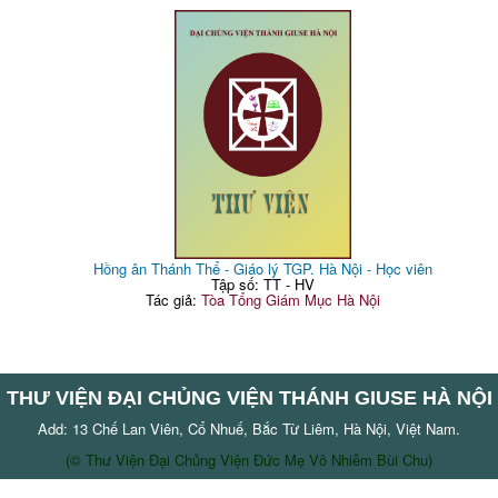
Hồng ân Thánh Thể - Giáo lý TGP. Hà Nội - Học viên
Tập số: TT - HV
Tác giả:
Tòa Tổng Giám Mục Hà Nội
THƯ VIỆN ĐẠI CHỦNG VIỆN THÁNH GIUSE HÀ NỘI
Add: 13 Chế Lan Viên, Cổ Nhuế, Bắc Từ Liêm, Hà Nội, Việt Nam.
(© Thư Viện Đại Chủng Viện Đức Mẹ Vô Nhiễm Bùi Chu)