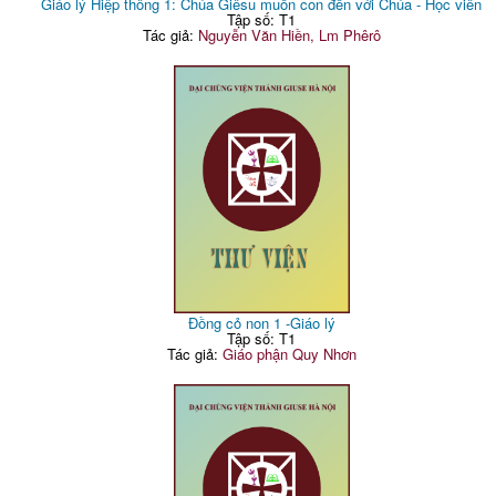
Giáo lý Hiệp thông 1: Chúa Giêsu muốn con đến với Chúa - Học viên
Tập số: T1
Tác giả:
Nguyễn Văn Hiền, Lm Phêrô
Đồng cỏ non 1 -Giáo lý
Tập số: T1
Tác giả:
Giáo phận Quy Nhơn