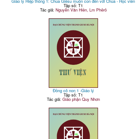
Giáo lý Hiệp thông 1: Chúa Giêsu muốn con đến với Chúa - Học viên
Tập số: T1
Tác giả:
Nguyễn Văn Hiền, Lm Phêrô
Đồng cỏ non 1 -Giáo lý
Tập số: T1
Tác giả:
Giáo phận Quy Nhơn