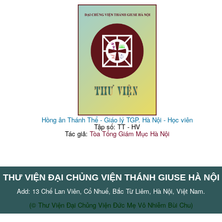
Hồng ân Thánh Thể - Giáo lý TGP. Hà Nội - Học viên
Tập số: TT - HV
Tác giả:
Tòa Tổng Giám Mục Hà Nội
THƯ VIỆN ĐẠI CHỦNG VIỆN THÁNH GIUSE HÀ NỘI
Add: 13 Chế Lan Viên, Cổ Nhuế, Bắc Từ Liêm, Hà Nội, Việt Nam.
(© Thư Viện Đại Chủng Viện Đức Mẹ Vô Nhiễm Bùi Chu)