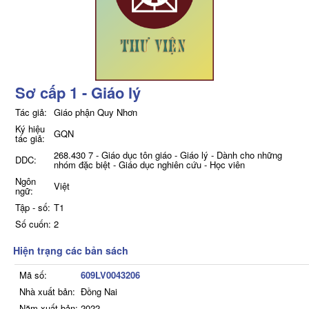
Sơ cấp 1 - Giáo lý
Tác giả:
Giáo phận Quy Nhơn
Ký hiệu
GQN
tác giả:
268.430 7 - Giáo dục tôn giáo - Giáo lý - Dành cho những
DDC:
nhóm đặc biệt - Giáo dục nghiên cứu - Học viên
Ngôn
Việt
ngữ:
Tập - số:
T1
Số cuốn:
2
Hiện trạng các bản sách
Mã số:
609LV0043206
Nhà xuất bản:
Đồng Nai
Năm xuất bản:
2022