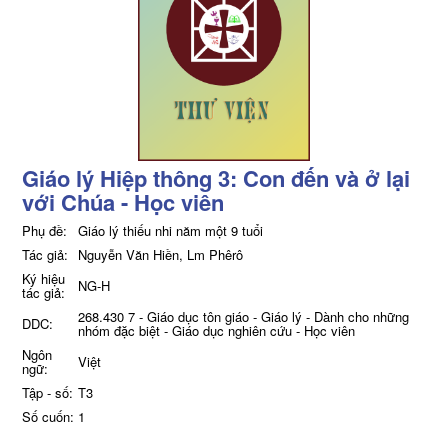
Giáo lý Hiệp thông 3: Con đến và ở lại
với Chúa - Học viên
Phụ đề:
Giáo lý thiếu nhi năm một 9 tuổi
Tác giả:
Nguyễn Văn Hiền, Lm Phêrô
Ký hiệu
NG-H
tác giả:
268.430 7 - Giáo dục tôn giáo - Giáo lý - Dành cho những
DDC:
nhóm đặc biệt - Giáo dục nghiên cứu - Học viên
Ngôn
Việt
ngữ:
Tập - số:
T3
Số cuốn:
1