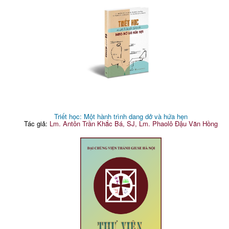
Triết học: Một hành trình dang dở và hứa hẹn
Tác giả:
Lm. Antôn Trần Khắc Bá, SJ, Lm. Phaolô Đậu Văn Hồng