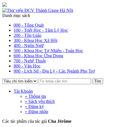
Danh mục sách
000 - Tổng Quát
100 - Triết Học - Tâm Lý Học
200 - Tôn Giáo
300 - Khoa Học Xã Hội
400 - Ngôn Ngữ
500 - Khoa Học Tự Nhiên - Toán Học
600 - Khoa Học Ứng Dụng
700 - Nghệ Thuật
800 - Văn Học
900 - Lịch Sử - Địa Lý - Các Ngành Phụ Trợ
Tìm
Tài Khoản
» Thông tin
» Sách yêu thích
» Đăng ký
» Đăng nhập
Các tác phẩm của tác giả
Cha Jérôme