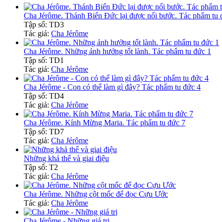
Cha Jérôme. Thánh Biển Đức lại được nối bước. Tác phẩm tu 
Tập số: TD3
Tác giả:
Cha Jérôme
Cha Jérôme. Những ảnh hưởng tốt lành. Tác phẩm tu đức 1
Tập số: TD1
Tác giả:
Cha Jérôme
Cha Jérôme - Con có thể làm gì đây? Tác phẩm tu đức 4
Tập số: TD4
Tác giả:
Cha Jérôme
Cha Jérôme. Kính Mừng Maria. Tác phẩm tu đức 7
Tập số: TD7
Tác giả:
Cha Jérôme
Những khả thể và giai điệu
Tập số: T2
Tác giả:
Cha Jérôme
Cha Jérôme. Những cột mốc để đọc Cựu Ước
Tác giả:
Cha Jérôme
Cha Jérôme - Những giá trị