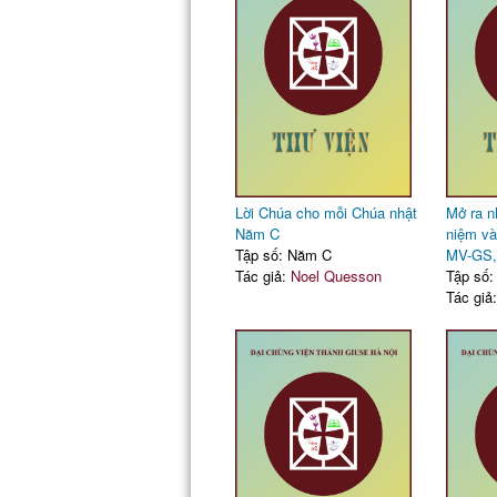
Lời Chúa cho mỗi Chúa nhật
Mở ra n
Năm C
niệm và
Tập số: Năm C
MV-GS,
Tác giả:
Noel Quesson
Tập số
Tác giả