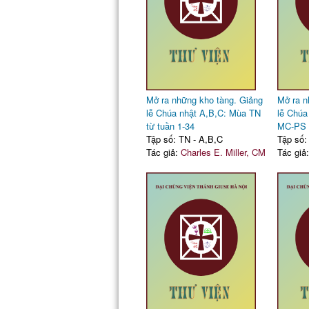
Mở ra những kho tàng. Giảng
Mở ra n
lễ Chúa nhật A,B,C: Mùa TN
lễ Chúa
từ tuần 1-34
MC-PS
Tập số: TN - A,B,C
Tập số
Tác giả:
Charles E. Miller, CM
Tác giả