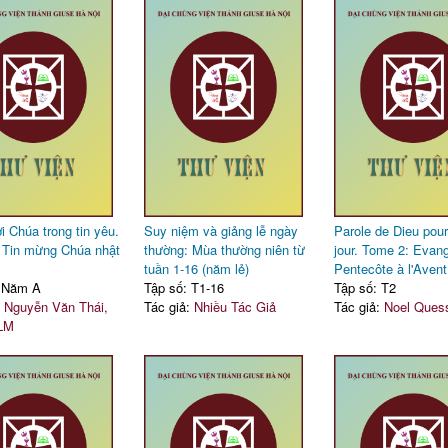
i Chúa trong tin yêu.
Suy niệm và giảng lễ ngày
Parole de Dieu pou
 Tin mừng Chúa nhật
thường: Mùa thường niên từ
jour. Tome 2: Evang
tuần 1-16 (năm lẻ)
Pentecôte à l'Avent
: Năm A
Tập số: T1-16
Tập số: T2
:
Nguyễn Văn Thái,
Tác giả:
Nhiều Tác Giả
Tác giả:
Noel Ques
 LM