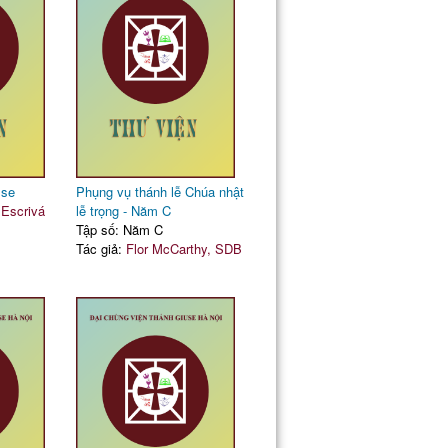
sse
Phụng vụ thánh lễ Chúa nhật
Escrivá
lễ trọng - Năm C
Tập số: Năm C
Tác giả:
Flor McCarthy, SDB