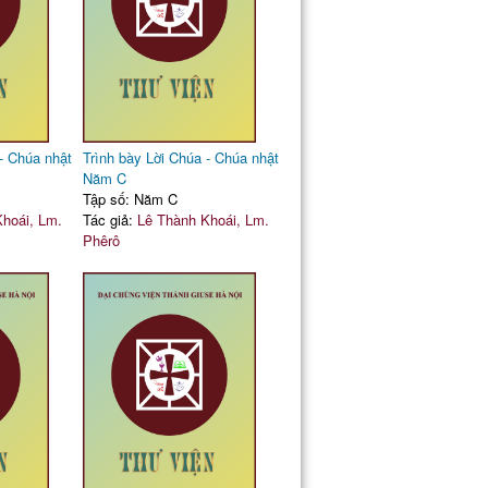
- Chúa nhật
Trình bày Lời Chúa - Chúa nhật
Năm C
Tập số: Năm C
hoái, Lm.
Tác giả:
Lê Thành Khoái, Lm.
Phêrô