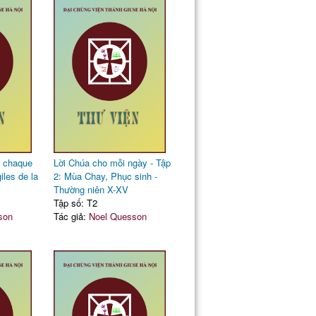
r chaque
Lời Chúa cho mỗi ngày - Tập
iles de la
2: Mùa Chay, Phục sinh -
Thường niên X-XV
Tập số: T2
son
Tác giả:
Noel Quesson