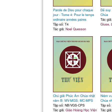
Parole de Dieu pour chaque
Để suy 
jour - Tome 4: Pour le temps
Chúa
ordinaire années paires
Tác giả
Tập số: T4
Giuse,
Tác giả:
Noel Quesson
Chú giải Phúc Âm Chúa nhật
Niềm vu
năm B: MV-MGS; MC-MPS
Chúa n
Tập số: NB/VGS-CPS
Tập số
Tác giả:
Giáo Hoàng Học Viện
Tác giả