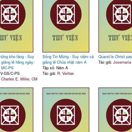
hững kho tàng - Suy
Sống Tin Mừng - Suy niệm và
Quand le Christ pa
 giảng lễ hằng ngày:
giảng lễ Chúa nhật năm A
Tác giả:
Josemaría 
 MC-PS
Tập số: Năm A
: V-GS/C-PS
Tác giả:
R. Veritas
:
Charles E. Miller, CM