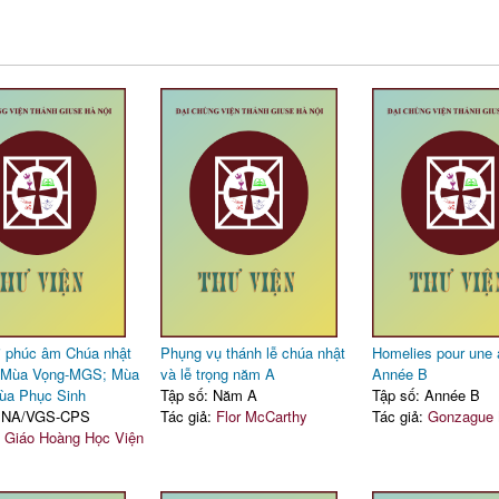
i phúc âm Chúa nhật
Phụng vụ thánh lễ chúa nhật
Homelies pour une 
 Mùa Vọng-MGS; Mùa
và lễ trọng năm A
Année B
ùa Phục Sinh
Tập số: Năm A
Tập số: Année B
: NA/VGS-CPS
Tác giả:
Flor McCarthy
Tác giả:
Gonzague 
:
Giáo Hoàng Học Viện