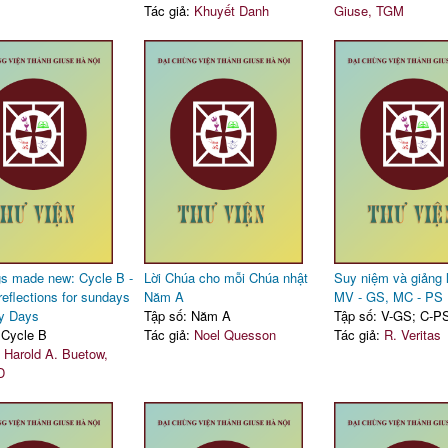
Tác giả:
Khuyết Danh
Giuse, TGM
ngs made new: Cycle B -
Lời Chúa cho mỗi Chúa nhật
Suy niệm và giảng 
reflections for sundays
Năm A
MV - GS, MC - PS
y Days
Tập số: Năm A
Tập số: V-GS; C-P
 Cycle B
Tác giả:
Noel Quesson
Tác giả:
R. Veritas
:
Harold A. Buetow,
D