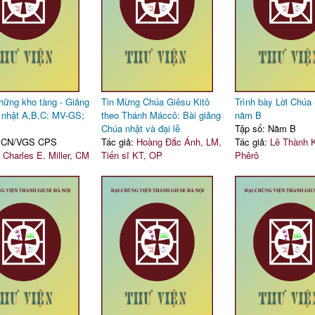
hững kho tàng - Giảng
Tin Mừng Chúa Giêsu Kitô
Trình bày Lời Chúa 
 nhật A,B,C: MV-GS;
theo Thánh Máccô: Bài giảng
năm B
Chúa nhật và đại lễ
Tập số: Năm B
: CN/VGS CPS
Tác giả:
Hoàng Đắc Ánh, LM,
Tác giả:
Lê Thành K
:
Charles E. Miller, CM
Tiến sĩ KT, OP
Phêrô