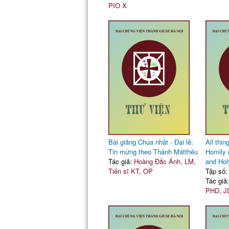
PIO X
Bài giảng Chúa nhật - Đại lễ:
All thi
Tin mừng theo Thánh Mátthêu
Homily 
Tác giả:
Hoàng Đắc Ánh, LM,
and Hol
Tiến sĩ KT, OP
Tập số:
Tác giả
PHD, J