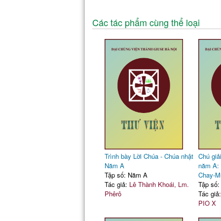
Các tác phẩm cùng thể loại
Trình bày Lời Chúa - Chúa nhật
Chú giả
Năm A
năm A:
Tập số: Năm A
Chay-M
Tác giả:
Lê Thành Khoái, Lm.
Tập số
Phêrô
Tác giả
PIO X