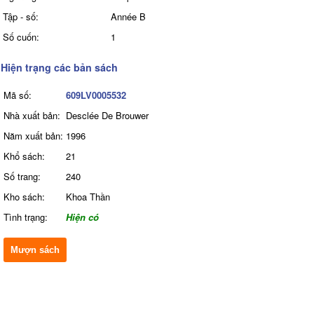
Tập - số:
Année B
Số cuốn:
1
Hiện trạng các bản sách
Mã số:
609LV0005532
Nhà xuất bản:
Desclée De Brouwer
Năm xuất bản:
1996
Khổ sách:
21
Số trang:
240
Kho sách:
Khoa Thần
Tình trạng:
Hiện có
Mượn sách