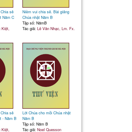
 Chia sẻ
Niềm vui chia sẻ. Bài giảng
ật Năm C
Chúa nhật Năm B
Tập số: NămB
Kiệt,
Tác giả:
Lê Văn Nhạc, Lm. Fx.
 Chia sẻ
Lời Chúa cho mỗi Chúa nhật
t - Năm B
Năm B
Tập số: Năm B
Kiệt,
Tác giả:
Noel Quesson