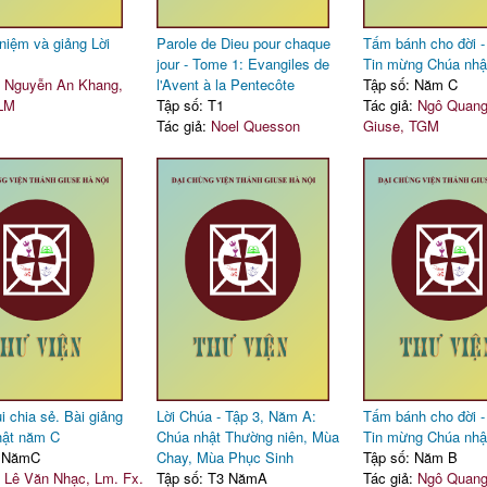
niệm và giảng Lời
Parole de Dieu pour chaque
Tấm bánh cho đời -
jour - Tome 1: Evangiles de
Tin mừng Chúa nh
:
Nguyễn An Khang,
l'Avent à la Pentecôte
Tập số: Năm C
 LM
Tập số: T1
Tác giả:
Ngô Quang 
Tác giả:
Noel Quesson
Giuse, TGM
i chia sẻ. Bài giảng
Lời Chúa - Tập 3, Năm A:
Tấm bánh cho đời -
hật năm C
Chúa nhật Thường niên, Mùa
Tin mừng Chúa nhậ
: NămC
Chay, Mùa Phục Sinh
Tập số: Năm B
:
Lê Văn Nhạc, Lm. Fx.
Tập số: T3 NămA
Tác giả:
Ngô Quang 