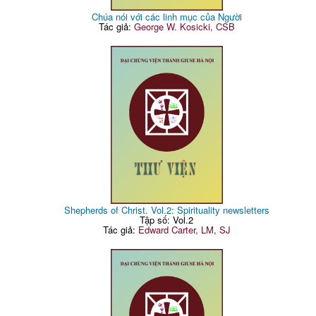
Chúa nói với các linh mục của Người
Tác giả:
George W. Kosicki, CSB
Shepherds of Christ. Vol.2: Spirituality newsletters
Tập số: Vol.2
Tác giả:
Edward Carter, LM, SJ