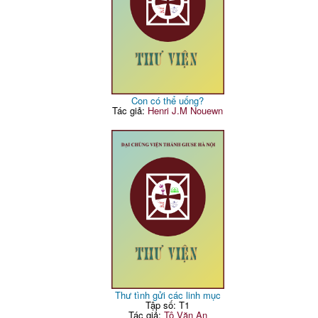
Con có thể uống?
Tác giả:
Henri J.M Nouewn
Thư tình gửi các linh mục
Tập số: T1
Tác giả:
Tô Văn An