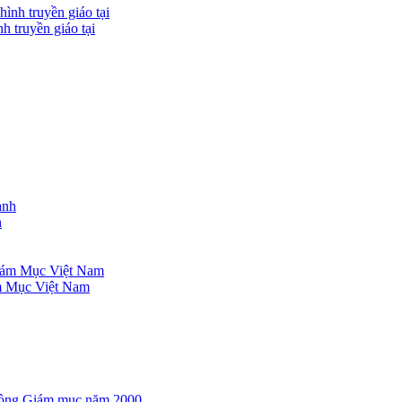
h truyền giáo tại
h
ám Mục Việt Nam