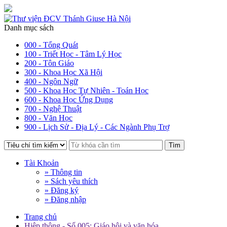
Danh mục sách
000 - Tổng Quát
100 - Triết Học - Tâm Lý Học
200 - Tôn Giáo
300 - Khoa Học Xã Hội
400 - Ngôn Ngữ
500 - Khoa Học Tự Nhiên - Toán Học
600 - Khoa Học Ứng Dụng
700 - Nghệ Thuật
800 - Văn Học
900 - Lịch Sử - Địa Lý - Các Ngành Phụ Trợ
Tìm
Tài Khoản
» Thông tin
» Sách yêu thích
» Đăng ký
» Đăng nhập
Trang chủ
Hiệp thông - Số 005: Giáo hội và văn hóa