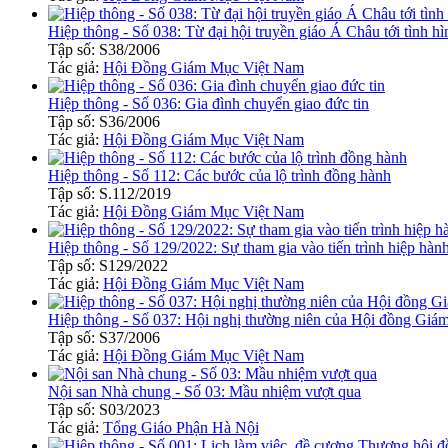
Hiệp thông - Số 038: Từ đại hội truyền giáo Á Châu tới tình hìn
Tập số: S38/2006
Tác giả:
Hội Đồng Giám Mục Việt Nam
Hiệp thông - Số 036: Gia đình chuyển giao đức tin
Tập số: S36/2006
Tác giả:
Hội Đồng Giám Mục Việt Nam
Hiệp thông - Số 112: Các bước của lộ trình đồng hành
Tập số: S.112/2019
Tác giả:
Hội Đồng Giám Mục Việt Nam
Hiệp thông - Số 129/2022: Sự tham gia vào tiến trình hiệp hàn
Tập số: S129/2022
Tác giả:
Hội Đồng Giám Mục Việt Nam
Hiệp thông - Số 037: Hội nghị thường niên của Hội đồng Gi
Tập số: S37/2006
Tác giả:
Hội Đồng Giám Mục Việt Nam
Nội san Nhà chung - Số 03: Mầu nhiệm vượt qua
Tập số: S03/2023
Tác giả:
Tổng Giáo Phận Hà Nội