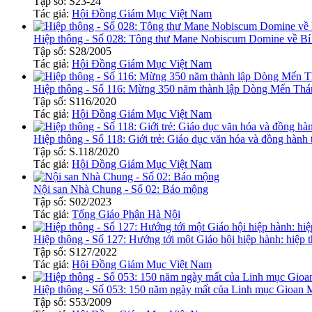
Tập số: S23-24
Tác giả:
Hội Đồng Giám Mục Việt Nam
Hiệp thông - Số 028: Tông thư Mane Nobiscum Domine về Bí 
Tập số: S28/2005
Tác giả:
Hội Đồng Giám Mục Việt Nam
Hiệp thông - Số 116: Mừng 350 năm thành lập Dòng Mến Thán
Tập số: S116/2020
Tác giả:
Hội Đồng Giám Mục Việt Nam
Hiệp thông - Số 118: Giới trẻ: Giáo dục văn hóa và đồng hành 
Tập số: S.118/2020
Tác giả:
Hội Đồng Giám Mục Việt Nam
Nội san Nhà Chung - Số 02: Báo mộng
Tập số: S02/2023
Tác giả:
Tổng Giáo Phận Hà Nội
Hiệp thông - Số 127: Hướng tới một Giáo hội hiệp hành: hiệp
Tập số: S127/2022
Tác giả:
Hội Đồng Giám Mục Việt Nam
Hiệp thông - Số 053: 150 năm ngày mất của Linh mục Gioan 
Tập số: S53/2009