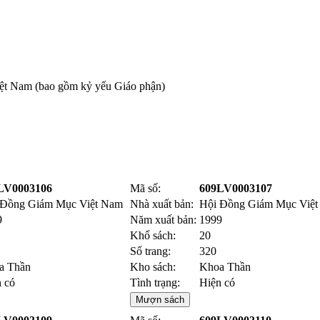
iệt Nam (bao gồm kỷ yếu Giáo phận)
LV0003106
Mã số:
609LV0003107
 Đồng Giám Mục Việt Nam
Nhà xuất bản:
Hội Đồng Giám Mục Việ
9
Năm xuất bản:
1999
Khổ sách:
20
Số trang:
320
a Thần
Kho sách:
Khoa Thần
 có
Tình trạng:
Hiện có
Mượn sách