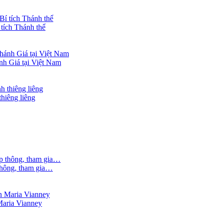
tích Thánh thể
h Giá tại Việt Nam
thiêng liêng
 thông, tham gia…
Maria Vianney