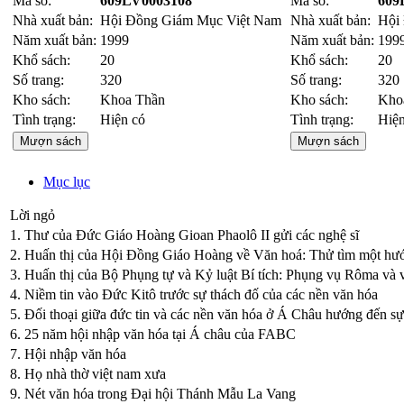
Mã số:
609LV0003108
Mã số:
609
Nhà xuất bản:
Hội Đồng Giám Mục Việt Nam
Nhà xuất bản:
Hội
Năm xuất bản:
1999
Năm xuất bản:
199
Khổ sách:
20
Khổ sách:
20
Số trang:
320
Số trang:
320
Kho sách:
Khoa Thần
Kho sách:
Kho
Tình trạng:
Hiện có
Tình trạng:
Hiện
Mượn sách
Mượn sách
Mục lục
Lời ngỏ
1. Thư của Đức Giáo Hoàng Gioan Phaolô II gửi các nghệ sĩ
2. Huấn thị của Hội Đồng Giáo Hoàng về Văn hoá: Thử tìm một hư
3. Huấn thị của Bộ Phụng tự và Kỷ luật Bí tích: Phụng vụ Rôma và 
4. Niềm tin vào Đức Kitô trước sự thách đố của các nền văn hóa
5. Đối thoại giữa đức tin và các nền văn hóa ở Á Châu hướng đến sự 
6. 25 năm hội nhập văn hóa tại Á châu của FABC
7. Hội nhập văn hóa
8. Họ nhà thờ việt nam xưa
9. Nét văn hóa trong Đại hội Thánh Mẫu La Vang