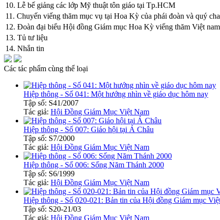
10. Lễ bế giảng các lớp Mỹ thuật tôn giáo tại Tp.HCM
11. Chuyến viếng thăm mục vụ tại Hoa Kỳ của phái đoàn và quý cha
12. Đoàn đại biểu Hội đồng Giám mục Hoa Kỳ viếng thăm Việt nam
13. Tủ tư liệu
14. Nhắn tin
Các tác phẩm cùng thể loại
Hiệp thông - Số 041: Một hướng nhìn về giáo dục hôm nay
Tập số: S41/2007
Tác giả:
Hội Đồng Giám Mục Việt Nam
Hiệp thông - Số 007: Giáo hội tại Á Châu
Tập số: S7/2000
Tác giả:
Hội Đồng Giám Mục Việt Nam
Hiệp thông - Số 006: Sống Năm Thánh 2000
Tập số: S6/1999
Tác giả:
Hội Đồng Giám Mục Việt Nam
Hiệp thông - Số 020-021: Bản tin của Hội đồng Giám mục Vi
Tập số: S20-21/03
Tác giả:
Hội Đồng Giám Mục Việt Nam