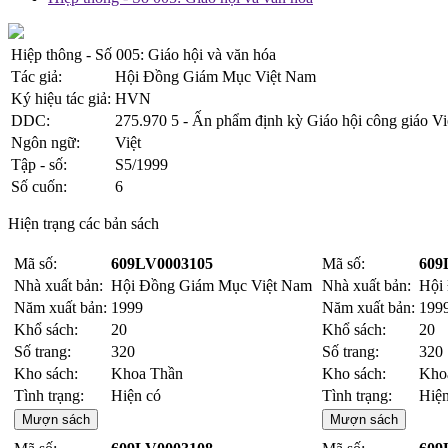
Hiệp thông - Số 005: Giáo hội và văn hóa
Tác giả:
Hội Đồng Giám Mục Việt Nam
Ký hiệu tác giả:
HVN
DDC:
275.970 5 - Ấn phẩm định kỳ Giáo hội công giáo V
Ngôn ngữ:
Việt
Tập - số:
S5/1999
Số cuốn:
6
Hiện trạng các bản sách
Mã số:
609LV0003105
Mã số:
609
Nhà xuất bản:
Hội Đồng Giám Mục Việt Nam
Nhà xuất bản:
Hội
Năm xuất bản:
1999
Năm xuất bản:
199
Khổ sách:
20
Khổ sách:
20
Số trang:
320
Số trang:
320
Kho sách:
Khoa Thần
Kho sách:
Kho
Tình trạng:
Hiện có
Tình trạng:
Hiện
Mượn sách
Mượn sách