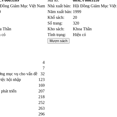
LV0003109
Mã số:
609LV0003110
 Đồng Giám Mục Việt Nam
Nhà xuất bản:
Hội Đồng Giám Mục Việ
9
Năm xuất bản:
1999
Khổ sách:
20
Số trang:
320
a Thần
Kho sách:
Khoa Thần
 có
Tình trạng:
Hiện có
Mượn sách
4
7
ớng mục vụ cho vấn đề
32
việc hội nhập
123
169
phát triển
207
218
252
263
296