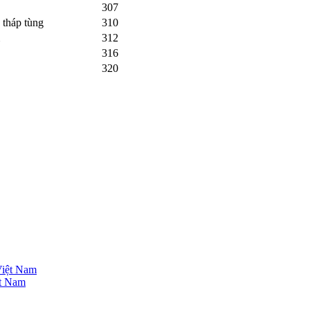
307
 tháp tùng
310
312
316
320
ệt Nam