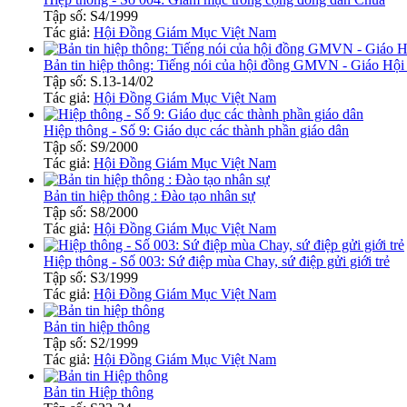
Tập số: S4/1999
Tác giả:
Hội Đồng Giám Mục Việt Nam
Bản tin hiệp thông: Tiếng nói của hội đồng GMVN - Giáo Hội
Tập số: S.13-14/02
Tác giả:
Hội Đồng Giám Mục Việt Nam
Hiệp thông - Số 9: Giáo dục các thành phần giáo dân
Tập số: S9/2000
Tác giả:
Hội Đồng Giám Mục Việt Nam
Bản tin hiệp thông : Đào tạo nhân sự
Tập số: S8/2000
Tác giả:
Hội Đồng Giám Mục Việt Nam
Hiệp thông - Số 003: Sứ điệp mùa Chay, sứ điệp gửi giới trẻ
Tập số: S3/1999
Tác giả:
Hội Đồng Giám Mục Việt Nam
Bản tin hiệp thông
Tập số: S2/1999
Tác giả:
Hội Đồng Giám Mục Việt Nam
Bản tin Hiệp thông