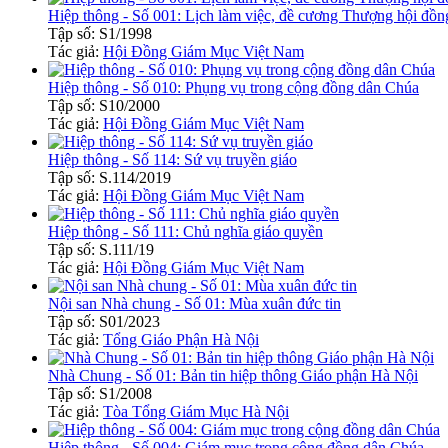
Hiệp thông - Số 001: Lịch làm việc, đề cương Thượng hội đ
Tập số: S1/1998
Tác giả:
Hội Đồng Giám Mục Việt Nam
Hiệp thông - Số 010: Phụng vụ trong cộng đồng dân Chúa
Tập số: S10/2000
Tác giả:
Hội Đồng Giám Mục Việt Nam
Hiệp thông - Số 114: Sứ vụ truyền giáo
Tập số: S.114/2019
Tác giả:
Hội Đồng Giám Mục Việt Nam
Hiệp thông - Số 111: Chủ nghĩa giáo quyền
Tập số: S.111/19
Tác giả:
Hội Đồng Giám Mục Việt Nam
Nội san Nhà chung - Số 01: Mùa xuân đức tin
Tập số: S01/2023
Tác giả:
Tổng Giáo Phận Hà Nội
Nhà Chung - Số 01: Bản tin hiệp thông Giáo phận Hà Nội
Tập số: S1/2008
Tác giả:
Tòa Tổng Giám Mục Hà Nội
Hiệp thông - Số 004: Giám mục trong cộng đồng dân Chúa