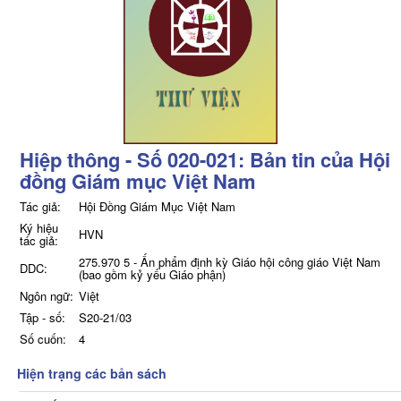
Hiệp thông - Số 020-021: Bản tin của Hội
đồng Giám mục Việt Nam
Tác giả:
Hội Đồng Giám Mục Việt Nam
Ký hiệu
HVN
tác giả:
275.970 5 - Ấn phẩm định kỳ Giáo hội công giáo Việt Nam
DDC:
(bao gồm kỷ yếu Giáo phận)
Ngôn ngữ:
Việt
Tập - số:
S20-21/03
Số cuốn:
4
Hiện trạng các bản sách