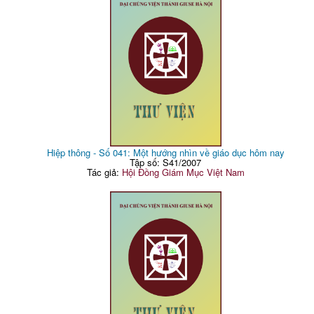
Danh xưng Gioan Phaolô II - Gm. Giuse Vũ Duy Thống
90
ĐGP II trong mắt ai - Lm. Phaolô Nguyễn Thái Hợp, O.P
96
Những điểm nhấn trong giáo huấn cảu Đức Gioan Phaolô II - Lm.
117
Guy M Nguyễn Hồng Giáo
Gioan Phaolô II, vị Giáo Hoàng của Đức Mẹ
148
Một chút suy tư với Mẹ Têrêxa Calcutta
146
Chương trình chuyến viếng thăm HĐGM HK
152
Bài diễn văn
154
Vài nét về đất nước và con người Hoa Kỳ - Lm. Ant. Nguyễn Ngọc
157
Sơn
Lịch sử GHCG Hoa Kỳ - Thomas TV (chuyển dịch)
171
Các thống kê của GHCG HK - Mad. Diệu Nga (chuyển dịch)
189
Hiệp thông - Số 041: Một hướng nhìn về giáo dục hôm nay
Lòng tin ở HK - Jeffery L.Sheler&Dan Gilgof
197
Tập số: S41/2007
Các tôn giáo tại HK - P.X Trần Bá Nguyệt
206
Tác giả:
Hội Đồng Giám Mục Việt Nam
Sinh hoạt của GH toàn cầu
209
Sinh hoạt của GH Việt Nam
218
Sinh hoạt của UB Giám mục: Biên bản họp UB Giáo dân
219
Biên bản họp UB Giáo lý đức tin
220
Thánh Thể: ánh sáng và sự sống cảu ngàn năm mới (tt)
222
Tòa Thánh nghĩ gì... hợp thức hóa H phối giữa 2 người đồng giới-
235
Gm P.Tịnh Ng.B.Tĩnh
Tân chủ tịch UB Thánh nhạc
34
Của ban Tôn giáo Chính phủ về việc mở lớp ngắn hạn cho chúng
47
sinh lớn tuổi
Của ban biên tập
237
Trả lời thư góp ý cho HĐGM
238