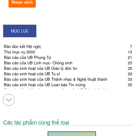
Mượn sách
MỤC LỤC
Bản đúc kết Hội nghị
7
Thư mục vụ 2003
13
Báo cáo của UB Phụng Tự
21
Báo cáo của UB Linh mục- Chủng sinh
23
Báo cáo sinh hoạt của UB Giáo lý đức tin
25
Báo cáo sinh hoạt của UB Tu sĩ
29
Báo cáo sinh hoạt của UB Thánh nhạc & Nghệ thuật thánh
33
Báo cáo sinh hoạt của UB Loan báo Tin mừng
35
Báo cáo tổng kết một năm hoạt động của UB Bác ái Xã hội
39
Tường trình của UB Văn hóa
48
Báo cáo tổng kết cảu UB Giáo dân
53
Báo cáo của Hội thừa sai Việt Nam
56
Báo cáo tổng kết một năm hoạt động của VPTK
59
Báo cáo tình hình 25 GP (số liệu)
67
Các tác phẩm cùng thể loại
VPTK báo cáo tổng kết tình hình 25 GP
71
Chương trình họp Hội nghị
83
Các điện văn
87