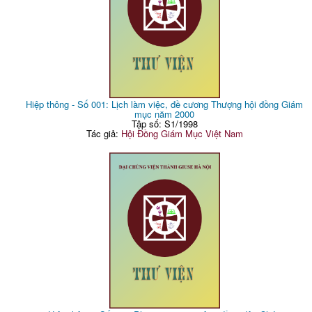
Hiệp thông - Số 001: Lịch làm việc, đề cương Thượng hội đồng Giám
mục năm 2000
Tập số: S1/1998
Tác giả:
Hội Đồng Giám Mục Việt Nam