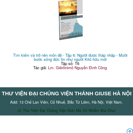
Tìm kiếm và trở nên môn đệ - Tập 6: Người được tháp nhập - Mười
bước sống đức tin như người Kitô hữu mới
Tập số: T6
Tác giả:
Lm. Giêrônimô Nguyễn Đình Công
THƯ VIỆN ĐẠI CHỦNG VIỆN THÁNH GIUSE HÀ NỘI
Add: 13 Chế Lan Viên, Cổ Nhuế, Bắc Từ Liêm, Hà Nội, Việt Nam.
(© Thư Viện Đại Chủng Viện Đức Mẹ Vô Nhiễm Bùi Chu)