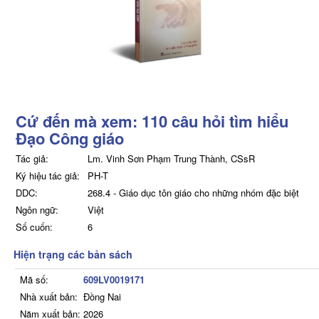
Cứ đến mà xem: 110 câu hỏi tìm hiểu
Đạo Công giáo
Tác giả:
Lm. Vinh Sơn Phạm Trung Thành, CSsR
Ký hiệu tác giả:
PH-T
DDC:
268.4 - Giáo dục tôn giáo cho những nhóm đặc biệt
Ngôn ngữ:
Việt
Số cuốn:
6
Hiện trạng các bản sách
Mã số:
609LV0019171
Nhà xuất bản:
Đồng Nai
Năm xuất bản:
2026