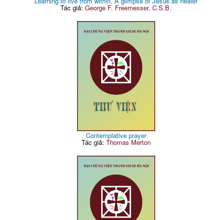
Learning to live from within. A glimpse of Jesus as healer
Tác giả:
George F. Freemesser, C.S.B.
Contemplative prayer
Tác giả:
Thomas Merton