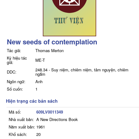
New seeds of contemplation
Tác giả:
Thomas Merton
Ký hiệu tác
ME-T
giả:
248.34 - Suy niệm, chiêm niệm, tâm nguyện, chiêm
DDC:
ngắm
Ngôn ngữ:
Anh
Số cuốn:
1
Hiện trạng các bản sách
Mã số:
609LV0011349
Nhà xuất bản:
A New Directions Book
Năm xuất bản:
1961
Khổ sách:
20