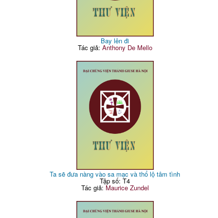
Bay lên đi
Tác giả:
Anthony De Mello
Ta sẽ đưa nàng vào sa mạc và thổ lộ tâm tình
Tập số: T4
Tác giả:
Maurice Zundel