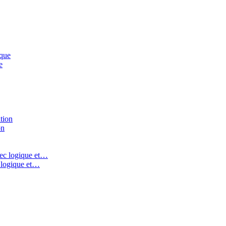
e
on
c logique et…