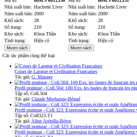
Mã số:
609LV0012350
Mã số:
609LV0012351
Nhà xuất bản:
Hachette Livre
Nhà xuất bản:
Hachette Livre
Năm xuất bản:
2000
Năm xuất bản:
2000
Khổ sách:
28
Khổ sách:
28
Số trang:
210
Số trang:
210
Kho sách:
Khoa Thần
Kho sách:
Khoa Thần
Tình trạng:
Hiện có
Tình trạng:
Hiện có
Mượn sách
Mượn sách
Các tác phẩm cùng thể loại
Cours de Langue et Civilisation Francaises
Tác giả:
G. Mauger
Profil pratique - Coll.504: 100 Exs. les fautes de francais les pl
Tập số: Coll.504
Tác giả:
Claude Morhange-Bégué
Profil pratique - Coll 323: Expression écrite et orale Améliorez 
Tập số: Coll323-T1
Tác giả:
Aline Arènilla-Béros
Profil pratique - Coll 323: Expression écrite et orale Améliorez 