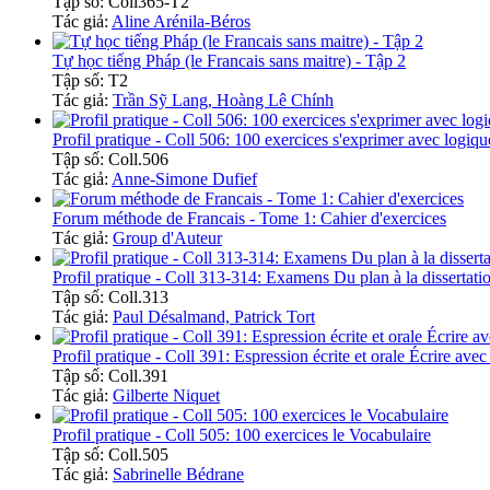
Tập số: Coll365-T2
Tác giả:
Aline Arénila-Béros
Tự học tiếng Pháp (le Francais sans maitre) - Tập 2
Tập số: T2
Tác giả:
Trần Sỹ Lang, Hoàng Lê Chính
Profil pratique - Coll 506: 100 exercices s'exprimer avec logiqu
Tập số: Coll.506
Tác giả:
Anne-Simone Dufief
Forum méthode de Francais - Tome 1: Cahier d'exercices
Tác giả:
Group d'Auteur
Profil pratique - Coll 313-314: Examens Du plan à la dissertati
Tập số: Coll.313
Tác giả:
Paul Désalmand, Patrick Tort
Profil pratique - Coll 391: Espression écrite et orale Écrire ave
Tập số: Coll.391
Tác giả:
Gilberte Niquet
Profil pratique - Coll 505: 100 exercices le Vocabulaire
Tập số: Coll.505
Tác giả:
Sabrinelle Bédrane