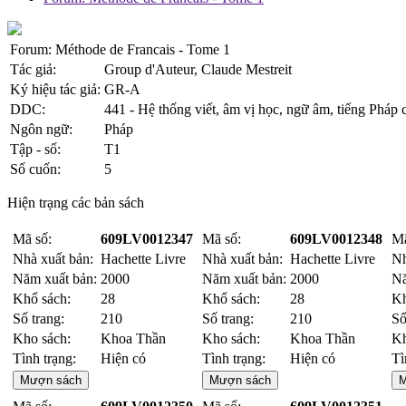
Forum: Méthode de Francais - Tome 1
Tác giả:
Group d'Auteur, Claude Mestreit
Ký hiệu tác giả:
GR-A
DDC:
441 - Hệ thống viết, âm vị học, ngữ âm, tiếng Pháp
Ngôn ngữ:
Pháp
Tập - số:
T1
Số cuốn:
5
Hiện trạng các bản sách
Mã số:
609LV0012347
Mã số:
609LV0012348
Mã
Nhà xuất bản:
Hachette Livre
Nhà xuất bản:
Hachette Livre
Nh
Năm xuất bản:
2000
Năm xuất bản:
2000
Nă
Khổ sách:
28
Khổ sách:
28
Kh
Số trang:
210
Số trang:
210
Số
Kho sách:
Khoa Thần
Kho sách:
Khoa Thần
Kh
Tình trạng:
Hiện có
Tình trạng:
Hiện có
Tì
Mượn sách
Mượn sách
M