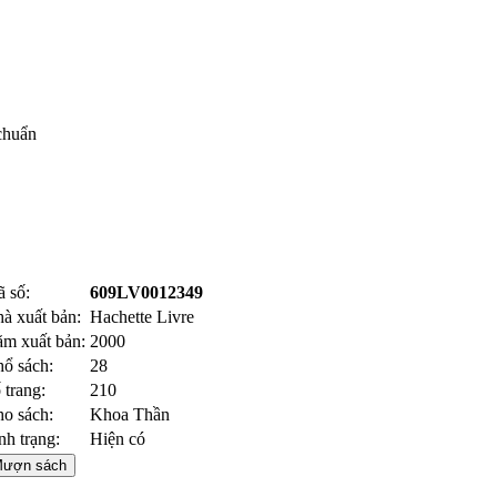
 chuẩn
 số:
609LV0012349
à xuất bản:
Hachette Livre
m xuất bản:
2000
ổ sách:
28
 trang:
210
o sách:
Khoa Thần
nh trạng:
Hiện có
ượn sách