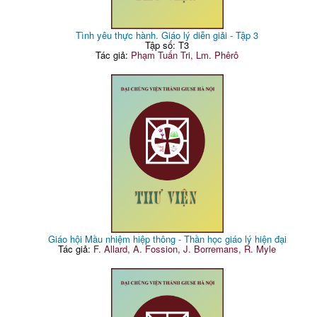
Tình yêu thực hành. Giáo lý diễn giải - Tập 3
Tập số: T3
Tác giả:
Phạm Tuấn Tri, Lm. Phêrô
Giáo hội Mầu nhiệm hiệp thông - Thần học giáo lý hiện đại
Tác giả:
F. Allard, A. Fossion, J. Borremans, R. Myle