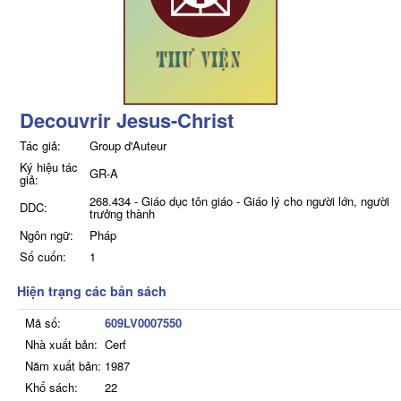
Decouvrir Jesus-Christ
Tác giả:
Group d'Auteur
Ký hiệu tác
GR-A
giả:
268.434 - Giáo dục tôn giáo - Giáo lý cho người lớn, người
DDC:
trưởng thành
Ngôn ngữ:
Pháp
Số cuốn:
1
Hiện trạng các bản sách
Mã số:
609LV0007550
Nhà xuất bản:
Cerf
Năm xuất bản:
1987
Khổ sách:
22