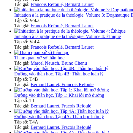
Tác giả:
Francois Refoulé, Bernard Lauret
Initiation à la pratique de la théologie. Volume 3: Dogmatique I
Tập số: Vol.3
Tác giả:
Francois Refoulé, Bernard Lauret
Initiation à la pratique de la théologie. Volume 4: Éthique
Tập số: Vol.4
Tác giả:
Francois Refoulé, Bernard Lauret
Tham quan xứ sở thần học
Tác giả:
Marcel Neusch, Bruno Chenu
Đường vào thần học. Tập 4B: Thần học luân lý
Tập số: T4B
Tác giả:
Bernard Lauret, Francois Refoule
Đường vào thần học. Tập 1: Khai lối mở đường
Tập số: T1
Tác giả:
Bernard Lauret, Fracois Refoulé
Đường vào thần học. Tập 4A: Thần học luân lý
Tập số: T4A
Tác giả:
Bernard Lauret, Fracois Refoulé