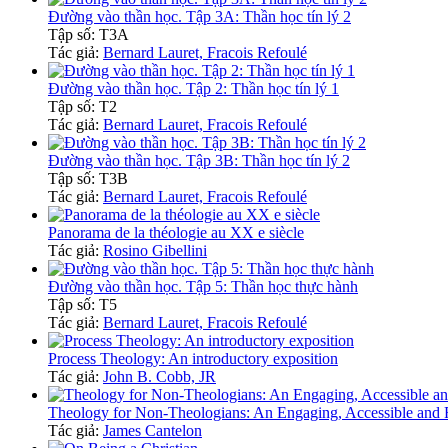
Đường vào thần học. Tập 3A: Thần học tín lý 2
Tập số: T3A
Tác giả:
Bernard Lauret, Fracois Refoulé
Đường vào thần học. Tập 2: Thần học tín lý 1
Tập số: T2
Tác giả:
Bernard Lauret, Fracois Refoulé
Đường vào thần học. Tập 3B: Thần học tín lý 2
Tập số: T3B
Tác giả:
Bernard Lauret, Fracois Refoulé
Panorama de la théologie au XX e siècle
Tác giả:
Rosino Gibellini
Đường vào thần học. Tập 5: Thần học thực hành
Tập số: T5
Tác giả:
Bernard Lauret, Fracois Refoulé
Process Theology: An introductory exposition
Tác giả:
John B. Cobb, JR
Theology for Non-Theologians: An Engaging, Accessible and 
Tác giả:
James Cantelon