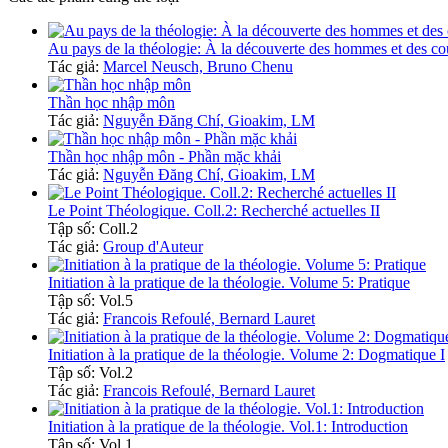
Au pays de la théologie: À la découverte des hommes et des co
Tác giả:
Marcel Neusch, Bruno Chenu
Thần học nhập môn
Tác giả:
Nguyễn Đăng Chí, Gioakim, LM
Thần học nhập môn - Phần mặc khải
Tác giả:
Nguyễn Đăng Chí, Gioakim, LM
Le Point Théologique. Coll.2: Recherché actuelles II
Tập số: Coll.2
Tác giả:
Group d'Auteur
Initiation à la pratique de la théologie. Volume 5: Pratique
Tập số: Vol.5
Tác giả:
Francois Refoulé, Bernard Lauret
Initiation à la pratique de la théologie. Volume 2: Dogmatique I
Tập số: Vol.2
Tác giả:
Francois Refoulé, Bernard Lauret
Initiation à la pratique de la théologie. Vol.1: Introduction
Tập số: Vol.1