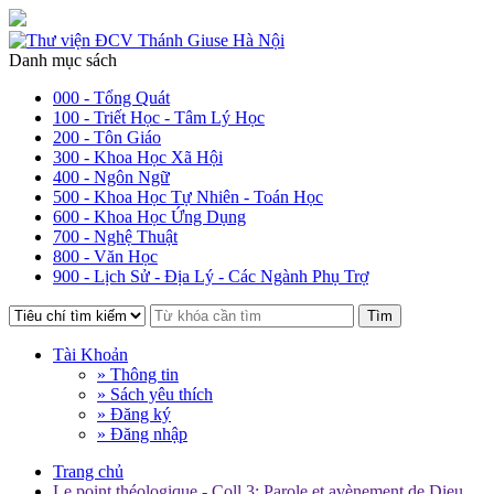
Danh mục sách
000 - Tổng Quát
100 - Triết Học - Tâm Lý Học
200 - Tôn Giáo
300 - Khoa Học Xã Hội
400 - Ngôn Ngữ
500 - Khoa Học Tự Nhiên - Toán Học
600 - Khoa Học Ứng Dụng
700 - Nghệ Thuật
800 - Văn Học
900 - Lịch Sử - Địa Lý - Các Ngành Phụ Trợ
Tìm
Tài Khoản
» Thông tin
» Sách yêu thích
» Đăng ký
» Đăng nhập
Trang chủ
Le point théologique - Coll.3: Parole et avènement de Dieu