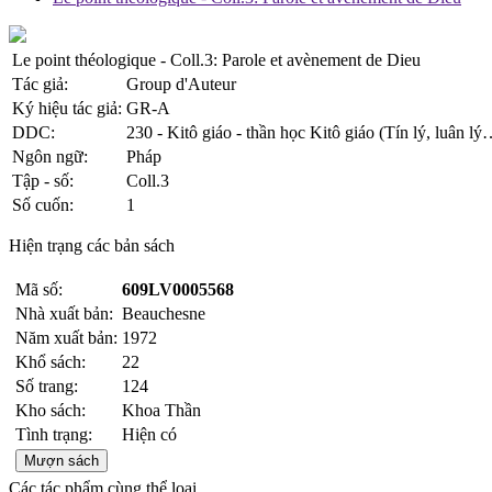
Le point théologique - Coll.3: Parole et avènement de Dieu
Tác giả:
Group d'Auteur
Ký hiệu tác giả:
GR-A
DDC:
230 - Kitô giáo - thần học Kitô giáo (Tín lý, luân lý
Ngôn ngữ:
Pháp
Tập - số:
Coll.3
Số cuốn:
1
Hiện trạng các bản sách
Mã số:
609LV0005568
Nhà xuất bản:
Beauchesne
Năm xuất bản:
1972
Khổ sách:
22
Số trang:
124
Kho sách:
Khoa Thần
Tình trạng:
Hiện có
Mượn sách
Các tác phẩm cùng thể loại