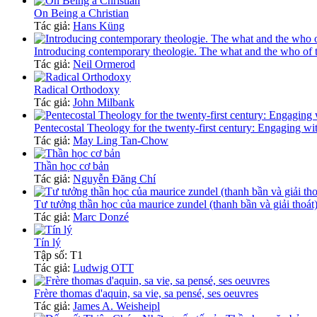
On Being a Christian
Tác giả:
Hans Küng
Introducing contemporary theologie. The what and the who of 
Tác giả:
Neil Ormerod
Radical Orthodoxy
Tác giả:
John Milbank
Pentecostal Theology for the twenty-first century: Engaging wi
Tác giả:
May Ling Tan-Chow
Thần học cơ bản
Tác giả:
Nguyễn Đăng Chí
Tư tưởng thần học của maurice zundel (thanh bần và giải thoát
Tác giả:
Marc Donzé
Tín lý
Tập số: T1
Tác giả:
Ludwig OTT
Frère thomas d'aquin, sa vie, sa pensé, ses oeuvres
Tác giả:
James A. Weisheipl