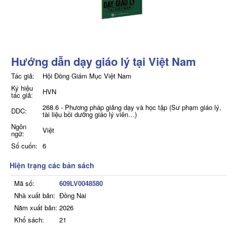
Hướng dẫn dạy giáo lý tại Việt Nam
Tác giả:
Hội Đồng Giám Mục Việt Nam
Ký hiệu
HVN
tác giả:
268.6 - Phương pháp giảng dạy và học tập (Sư phạm giáo lý,
DDC:
tài liệu bồi dưỡng giáo lý viên…)
Ngôn
Việt
ngữ:
Số cuốn:
6
Hiện trạng các bản sách
Mã số:
609LV0048580
Nhà xuất bản:
Đồng Nai
Năm xuất bản:
2026
Khổ sách:
21