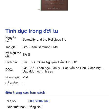
Tính dục trong đời tu
Nguyên
Sexuality and the Religious life
tác:
Tác giả:
Bro. Sean Sammon FMS
Ký hiệu tác
SA-S
giả:
Dịch giả:
Lm. ThS. Giuse Nguyễn Tiến Đức, OP
241.677 - Thần học luân lý - Các vấn đề luân lý đặc biệt -
DDC:
Đạo đức học tình yêu
Ngôn ngữ:
Việt
Số cuốn:
6
Hiện trạng các bản sách
Mã số:
609LV0048543
Nhà xuất bản:
Đồng Nai