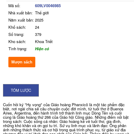
Mã số:
609LV0046985
Nhà xuất bản:
Thế giới
Năm xuất bản:
2025
Khổ sách:
24
Số trang:
379
Kho sách:
Khoa Triết
Tình trạng:
Hiện có
Mượn sách
TÓM LƯỢC
Cuốn hồi ký "Hy vọng" của Giáo hoàng Phanxicô là một tác phẩm đặc
biệt, nơi ngài chia sẻ câu chuyện cuộc đời mình, từ tuổi thơ ở Buenos
Aires, Argentina, đến hành trình trở thành linh mục Dòng Tên và cuối
cùng là Giáo hoàng thứ 266 của Giáo hội Công giáo. Những điểm nổi bật
trong sách: Cuộc sống cá nhân: Giáo hoàng kể về tuổi thơ, gia đình,
những khó khăn và ơn gọi tu trì. Sứ vụ linh mục và lãnh đạo: Ông phản
ánh những thách thức và cơ hội trong quá trình phục vụ, từ giáo xứ địa
phương đến vị trí lãnh đạo cao nhất của Giáo hội. Thông điệp hy vọng và