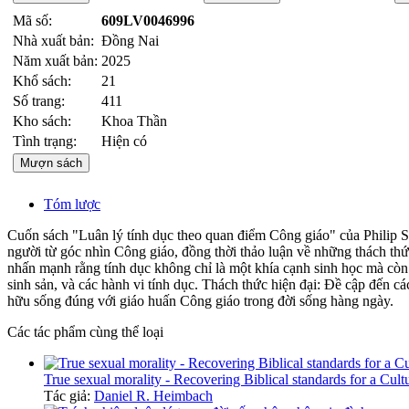
Mã số:
609LV0046996
Nhà xuất bản:
Đồng Nai
Năm xuất bản:
2025
Khổ sách:
21
Số trang:
411
Kho sách:
Khoa Thần
Tình trạng:
Hiện có
Mượn sách
Tóm lược
Cuốn sách "Luân lý tính dục theo quan điểm Công giáo" của Philip S.
người từ góc nhìn Công giáo, đồng thời thảo luận về những thách thứ
nhấn mạnh rằng tính dục không chỉ là một khía cạnh sinh học mà còn
sinh sản, và các hành vi tính dục. Thách thức hiện đại: Đề cập đến cá
hữu sống đúng với giáo huấn Công giáo trong đời sống hàng ngày.
Các tác phẩm cùng thể loại
True sexual morality - Recovering Biblical standards for a Cultu
Tác giả:
Daniel R. Heimbach