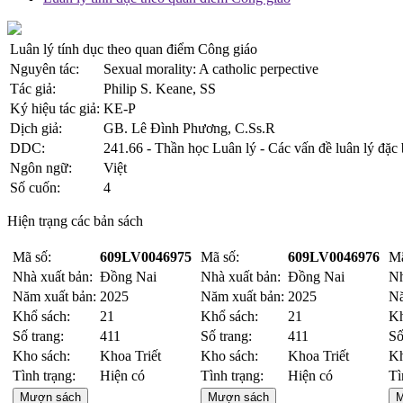
Luân lý tính dục theo quan điểm Công giáo
Nguyên tác:
Sexual morality: A catholic perpective
Tác giả:
Philip S. Keane, SS
Ký hiệu tác giả:
KE-P
Dịch giả:
GB. Lê Đình Phương, C.Ss.R
DDC:
241.66 - Thần học Luân lý - Các vấn đề luân lý đặc 
Ngôn ngữ:
Việt
Số cuốn:
4
Hiện trạng các bản sách
Mã số:
609LV0046975
Mã số:
609LV0046976
Mã
Nhà xuất bản:
Đồng Nai
Nhà xuất bản:
Đồng Nai
Nh
Năm xuất bản:
2025
Năm xuất bản:
2025
Nă
Khổ sách:
21
Khổ sách:
21
Kh
Số trang:
411
Số trang:
411
Số
Kho sách:
Khoa Triết
Kho sách:
Khoa Triết
Kh
Tình trạng:
Hiện có
Tình trạng:
Hiện có
Tì
Mượn sách
Mượn sách
M