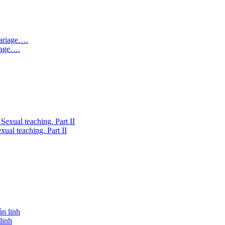
riage….
ual teaching. Part II
linh