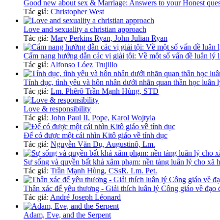
Good new about sex & Marriage: Answers to your Honest que
Tác giả:
Christopher West
Love and sexuality a christian approach
Tác giả:
Mary Perkins Ryan, John Julian Ryan
Cẩm nang hướng dẫn các vị giải tội: Về một số vấn đề luân lý
Tác giả:
Alfonso Lóez Trujillo
Tính dục, tình yêu và hôn nhân dưới nhãn quan thần học luân 
Tác giả:
Lm. Phêrô Trần Mạnh Hùng, STD
Love & responsibility
Tác giả:
John Paul II, Pope, Karol Wojtyla
Để có được một cái nhìn Kitô giáo về tính dục
Tác giả:
Nguyễn Văn Dụ, Augustinô, Lm.
Sự sống và quyền bất khả xâm phạm: nền tảng luân lý cho xã h
Tác giả:
Trần Mạnh Hùng, CSsR. Lm. Pet.
Thân xác để yêu thương - Giải thích luân lý Công giáo về đạo
Tác giả:
André Joseph Léonard
Adam, Eve, and the Serpent