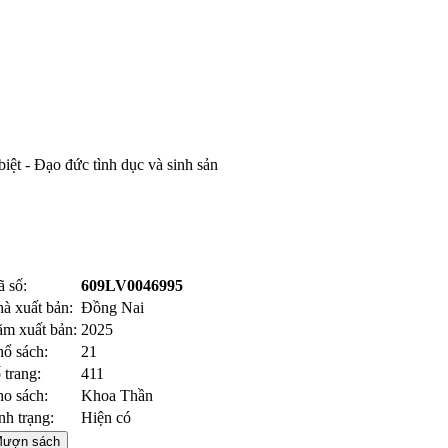
biệt - Đạo đức tình dục và sinh sản
 số:
609LV0046995
à xuất bản:
Đồng Nai
m xuất bản:
2025
ổ sách:
21
 trang:
411
o sách:
Khoa Thần
nh trạng:
Hiện có
ượn sách