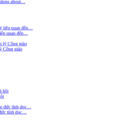
stions about…
 liên quan đến…
lý Công giáo
ội
 đức tính dục…