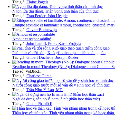
Tác giả:
Elaine Pagels
Ngọn lửa dịu dàng. Triển vọng tinh thần của tính dục
Tác giả:
Fran Ferder, John Heagle
Éthique sexuelle et familiale: Amour, continence, chasteté, ma
Tác giả:
Olivier Bonnewijn
Amour et responsabilité
Tác giả:
John Paul II, Pope, Karol Wojtyla
Phái tính và đời sống Kitô giáo theo quan điểm công giáo
Tác giả:
Gilbert Duchêne, Joseph Rozier
Reading in moral Theology (No.8): Dialogue about Catholic Sex
Tập số: Vol.8/P.II
Tác giả:
Charlese Curan
Người công giáo trước một số vấn đề y sinh học và tính dục
Tác giả:
Trần Như Ý Lan, MD
Ngài đã dựng nên họ là nam là nữ (thần học thân xác)
Tác giả:
Gioan Phaolô II
Thần học về thân xác. Tình yêu phàm nhân trong kế hoạc thần 