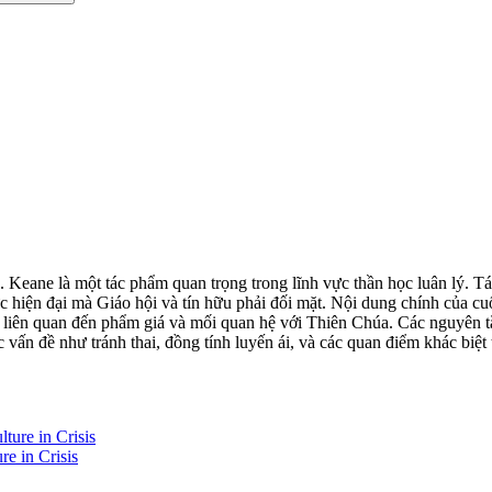
 Keane là một tác phẩm quan trọng trong lĩnh vực thần học luân lý. Tác
c hiện đại mà Giáo hội và tín hữu phải đối mặt. Nội dung chính của c
 liên quan đến phẩm giá và mối quan hệ với Thiên Chúa. Các nguyên tắ
c vấn đề như tránh thai, đồng tính luyến ái, và các quan điểm khác biệt
re in Crisis