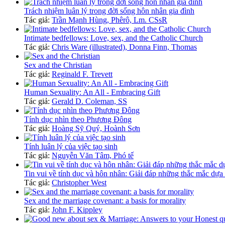
Trách nhiệm luân lý trong đời sống hôn nhân gia đình
Tác giả:
Trần Mạnh Hùng, Phêrô, Lm. CSsR
Intimate bedfellows: Love, sex, and the Catholic Church
Tác giả:
Chris Ware (illustrated), Donna Finn, Thomas
Sex and the Christian
Tác giả:
Reginald F. Trevett
Human Sexuality: An All - Embracing Gift
Tác giả:
Gerald D. Coleman, SS
Tính dục nhìn theo Phương Đông
Tác giả:
Hoàng Sỹ Quý, Hoành Sơn
Tính luân lý của việc tạo sinh
Tác giả:
Nguyễn Văn Tâm, Phó tế
Tin vui về tính dục và hôn nhân: Giải đáp những thắc mắc dựa
Tác giả:
Christopher West
Sex and the marriage covenant: a basis for morality
Tác giả:
John F. Kippley