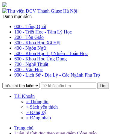
Danh mục sách
000 - Tổng Quát
100 - Triết Học - Tâm Lý Học
200 - Tôn Giáo
300 - Khoa Học Xã Hội
400 - Ngôn Ngữ
500 - Khoa Học Tự Nhiên - Toán Học
600 - Khoa Học Ứng Dụng
700 - Nghệ Thuật
800 - Văn Học
900 - Lịch Sử - Địa Lý - Các Ngành Phụ Trợ
Tìm
Tài Khoản
» Thông tin
» Sách yêu thích
» Đăng ký
» Đăng nhập
Trang chủ
Luân lý tính dục theo quan điểm Công giáo