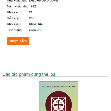
Nhà xuất bản:
Desclée De Brouwer
Năm xuất bản:
1992
Khổ sách:
21
Số trang:
246
Kho sách:
Khoa Triết
Tình trạng:
Hiện có
Mượn sách
Các tác phẩm cùng thể loại