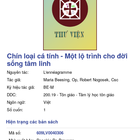
Chín loại cá tính - Một lộ trình cho đời
sống tâm linh
Nguyên tác:
L'ennéagramme
Tác giả:
Maria Beesing, Op, Robert Nogosek, Csc
Ký hiệu tác giả:
BE-M
DDC:
200.19 - Tôn giáo - Tâm lý học tôn giáo
Ngôn ngữ:
Việt
Số cuốn:
1
Hiện trạng các bản sách
Mã số:
609LV0040306