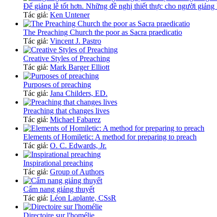
Để giảng lễ tốt hơn. Những đề nghị thiết thực cho người giảng 
Tác giả:
Ken Untener
The Preaching Church the poor as Sacra praedicatio
Tác giả:
Vincent J. Pastro
Creative Styles of Preaching
Tác giả:
Mark Barger Elliott
Purposes of preaching
Tác giả:
Jana Childers, ED.
Preaching that changes lives
Tác giả:
Michael Fabarez
Elements of Homiletic: A method for preparing to preach
Tác giả:
O. C. Edwards, Jr.
Inspirational preaching
Tác giả:
Group of Authors
Cẩm nang giảng thuyết
Tác giả:
Léon Laplante, CSsR
Directoire sur l'homélie