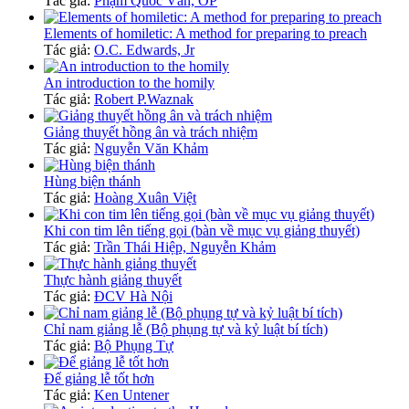
Tác giả:
Phạm Quốc Văn, OP
Elements of homiletic: A method for preparing to preach
Tác giả:
O.C. Edwards, Jr
An introduction to the homily
Tác giả:
Robert P.Waznak
Giảng thuyết hồng ân và trách nhiệm
Tác giả:
Nguyễn Văn Khảm
Hùng biện thánh
Tác giả:
Hoàng Xuân Việt
Khi con tim lên tiếng gọi (bàn về mục vụ giảng thuyết)
Tác giả:
Trần Thái Hiệp, Nguyễn Khảm
Thực hành giảng thuyết
Tác giả:
ĐCV Hà Nội
Chỉ nam giảng lễ (Bộ phụng tự và kỷ luật bí tích)
Tác giả:
Bộ Phụng Tự
Để giảng lễ tốt hơn
Tác giả:
Ken Untener