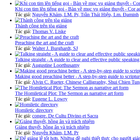
Khi con tim lên tiếng gọi - Bàn về mục vụ giảng thuyết - Cor a
Tác giả:
Nguyễn Khảm, LM. Pr, Trần Thái Hiệp, Lm. Đaminh
Thành công trên tòa giảng
Tác giả:
Thomas V. Liske
Preaching the art and the craft
Tác giả:
Walter J. Burghardt, SJ
Talking straight - A guide to clear and effective public speaking
Tác giả:
Augustine Loorthusamy
Making good preaching better - A step-by-step guide to scriptu
Tác giả:
Alvin C. Rueter, Chinese Calligraphy, Shui Chien Tun
The Homiletical Plot: The Sermon as narrative art form
Tác giả:
Eugene L. Lowry
Homiletic directory
Tác giả:
congre. De Cultu Divino et Sacra
Giảng thuyết, hồng ân và trách nhiệm
Tác giả:
Nguyễn Khảm, LM. Pr