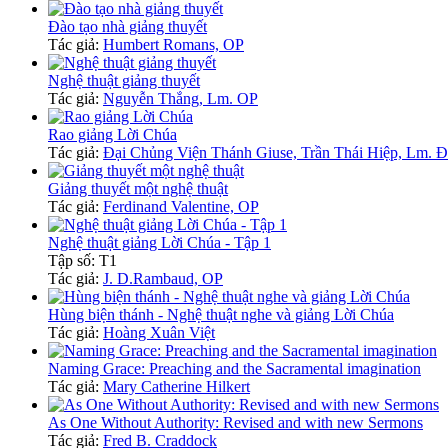
Đào tạo nhà giảng thuyết
Tác giả:
Humbert Romans, OP
Nghệ thuật giảng thuyết
Tác giả:
Nguyễn Thắng, Lm. OP
Rao giảng Lời Chúa
Tác giả:
Đại Chủng Viện Thánh Giuse, Trần Thái Hiệp, Lm. 
Giảng thuyết một nghệ thuật
Tác giả:
Ferdinand Valentine, OP
Nghệ thuật giảng Lời Chúa - Tập 1
Tập số: T1
Tác giả:
J. D.Rambaud, OP
Hùng biện thánh - Nghệ thuật nghe và giảng Lời Chúa
Tác giả:
Hoàng Xuân Việt
Naming Grace: Preaching and the Sacramental imagination
Tác giả:
Mary Catherine Hilkert
As One Without Authority: Revised and with new Sermons
Tác giả:
Fred B. Craddock