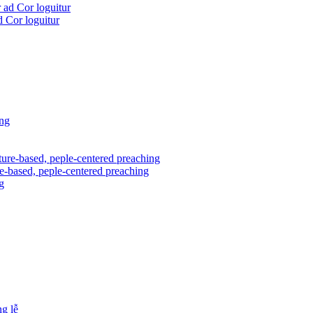
d Cor loguitur
re-based, peple-centered preaching
g