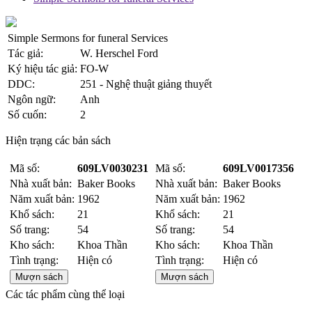
Simple Sermons for funeral Services
Tác giả:
W. Herschel Ford
Ký hiệu tác giả:
FO-W
DDC:
251 - Nghệ thuật giảng thuyết
Ngôn ngữ:
Anh
Số cuốn:
2
Hiện trạng các bản sách
Mã số:
609LV0030231
Mã số:
609LV0017356
Nhà xuất bản:
Baker Books
Nhà xuất bản:
Baker Books
Năm xuất bản:
1962
Năm xuất bản:
1962
Khổ sách:
21
Khổ sách:
21
Số trang:
54
Số trang:
54
Kho sách:
Khoa Thần
Kho sách:
Khoa Thần
Tình trạng:
Hiện có
Tình trạng:
Hiện có
Mượn sách
Mượn sách
Các tác phẩm cùng thể loại