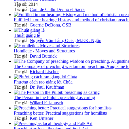
Tập số: 2014
Tác giả:
Con. de Cultu Divino et Sacra
Fulfilled in our hearing: History and method of christian preach
Tác giả:
Guerric DeBona, OSB
Thuật giảng lễ
Tác giả:
Nguyễn Văn Lâm, Ocist, M.P.K. Ngôn
Homiletic - Moves and Structures
Tác giả:
David Buttrick
The Company of preaching wisdom on preaching, Augustine to 
Tác giả:
Richard Lischer
Phương cách rao giảng lời Chúa
Tác giả:
Dr. Paul Kauffman
The Person in the Pulpit: preaching as caring
Tác giả:
Willard F. Jabusch
Preaching better: Practical suggestions for homilists
Tác giả:
Ken Untener
Preaching as local theology and Folk Art