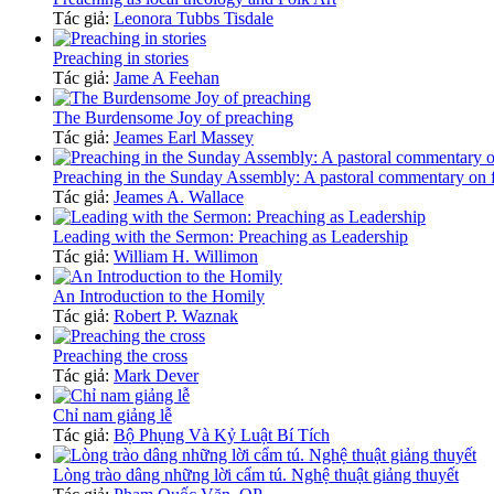
Tác giả:
Leonora Tubbs Tisdale
Preaching in stories
Tác giả:
Jame A Feehan
The Burdensome Joy of preaching
Tác giả:
Jeames Earl Massey
Preaching in the Sunday Assembly: A pastoral commentary on f
Tác giả:
Jeames A. Wallace
Leading with the Sermon: Preaching as Leadership
Tác giả:
William H. Willimon
An Introduction to the Homily
Tác giả:
Robert P. Waznak
Preaching the cross
Tác giả:
Mark Dever
Chỉ nam giảng lễ
Tác giả:
Bộ Phụng Và Kỷ Luật Bí Tích
Lòng trào dâng những lời cẩm tú. Nghệ thuật giảng thuyết