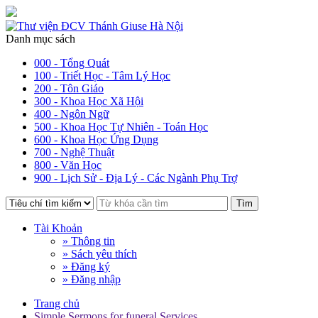
Danh mục sách
000 - Tổng Quát
100 - Triết Học - Tâm Lý Học
200 - Tôn Giáo
300 - Khoa Học Xã Hội
400 - Ngôn Ngữ
500 - Khoa Học Tự Nhiên - Toán Học
600 - Khoa Học Ứng Dụng
700 - Nghệ Thuật
800 - Văn Học
900 - Lịch Sử - Địa Lý - Các Ngành Phụ Trợ
Tìm
Tài Khoản
» Thông tin
» Sách yêu thích
» Đăng ký
» Đăng nhập
Trang chủ
Simple Sermons for funeral Services