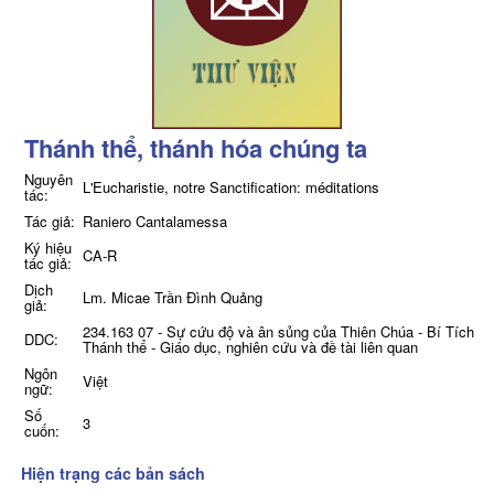
Thánh thể, thánh hóa chúng ta
Nguyên
L'Eucharistie, notre Sanctification: méditations
tác:
Tác giả:
Raniero Cantalamessa
Ký hiệu
CA-R
tác giả:
Dịch
Lm. Micae Trần Đình Quảng
giả:
234.163 07 - Sự cứu độ và ân sủng của Thiên Chúa - Bí Tích
DDC:
Thánh thể - Giáo dục, nghiên cứu và đề tài liên quan
Ngôn
Việt
ngữ:
Số
3
cuốn:
Hiện trạng các bản sách